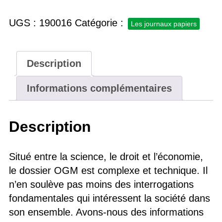
N°167,
avril-
UGS :
190016
Catégorie :
Les journaux papiers
juin
2022
Description
Informations complémentaires
Description
Situé entre la science, le droit et l’économie,
le dossier OGM est complexe et technique. Il
n’en soulève pas moins des interrogations
fondamentales qui intéressent la société dans
son ensemble. Avons-nous des informations