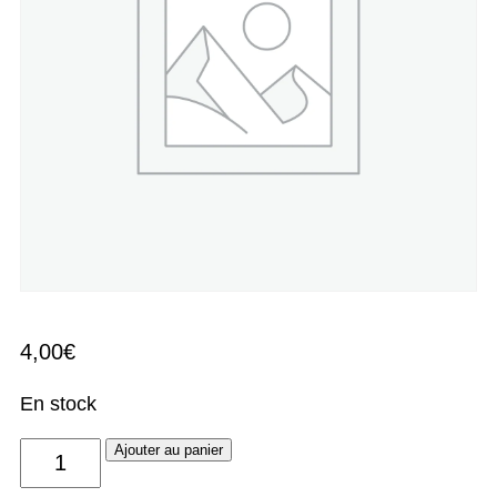
4,00
€
En stock
quantité
Ajouter au panier
de