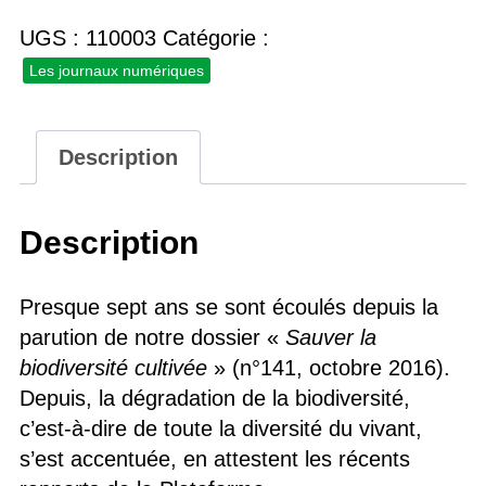
N°172,
juillet-
UGS :
110003
Catégorie :
septembre
Les journaux numériques
2023
(version
numérique)
Description
Description
Presque sept ans se sont écoulés depuis la
parution de notre dossier «
Sauver la
biodiversité cultivée
» (n°141, octobre 2016).
Depuis, la dégradation de la biodiversité,
c’est-à-dire de toute la diversité du vivant,
s’est accentuée, en attestent les récents