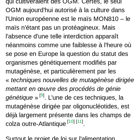
qui cultiveraient des OGM. Certes, le seul
OGM aujourd’hui autorisé à la culture dans
l’Union européenne est le maïs MON810 – le
maïs n’étant pas un protéagineux. Mais
l’absence d’une telle interdiction apparaît
néanmoins comme une faiblesse à l’heure où
se pose en Europe la question du statut des
organismes génétiquement modifiés par
mutagénèse, et particulièrement par les
«
techniques nouvelles de mutagénèse dirigée
mettant en œuvre des procédés de génie
[
9
]
génétique
»
. L’une de ces techniques, la
mutagénèse dirigée par oligonucléotides, est
déjà largement présente dans les champs de
[
10
]
[
11
]
colza outre-Atlantique
.
Surtout le projet de loi sur l’alimentation