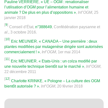
Pauline VERRIERE
,
« UE – OGM : renationaliser
l’utilisation d’OGM pour l’alimentation humaine et
animale ? De plus en plus d’oppositions »
,
Inf’OGM
, 25
janvier 2018
[
9
]
Conseil d’État,
n°388649
, Confédération paysanne et
al
., 3 octobre 2016.
[
10
]
Eric MEUNIER
,
« CANADA – Une première : deux
plantes modifiées par mutagenèse dirigée sont autorisées
commercialement ! »
,
Inf’OGM
, 1er mai 2014
[
11
]
Eric MEUNIER
,
« Etats-Unis : un colza modifié par
une nouvelle technique bientôt sur le marché »
,
Inf’OGM
,
22 décembre 2011
[
12
]
Charlotte KRINKE
,
« Pologne – La culture des OGM
bientôt autorisée ? »
,
Inf’OGM
, 20 février 2018