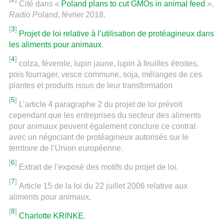
Cité dans «
Poland plans to cut GMOs in animal feed
»,
Radio Poland
, février 2018.
[
3
]
Projet de loi relative à l’utilisation de protéagineux dans
les aliments pour animaux
.
[
4
]
colza, féverole, lupin jaune, lupin à feuilles étroites,
pois fourrager, vesce commune, soja, mélanges de ces
plantes et produits issus de leur transformation
[
5
]
L’article 4 paragraphe 2 du projet de loi prévoit
cependant que les entreprises du secteur des aliments
pour animaux peuvent également conclure ce contrat
avec un négociant de protéagineux autorisés sur le
territoire de l’Union européenne.
[
6
]
Extrait de l’exposé des motifs du projet de loi.
[
7
]
Article 15 de la loi du 22 juillet 2006 relative aux
aliments pour animaux.
[
8
]
Charlotte KRINKE
,