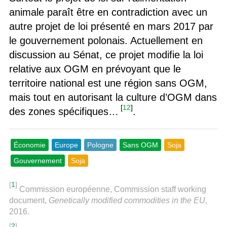
animale paraît être en contradiction avec un
autre projet de loi présenté en mars 2017 par
le gouvernement polonais. Actuellement en
discussion au Sénat, ce projet modifie la loi
relative aux OGM en prévoyant que le
territoire national est une région sans OGM,
mais tout en autorisant la culture d’OGM dans
[
12
]
des zones spécifiques…
.
Économie
Europe
Pologne
Sans OGM
Soja
Gouvernement
Soja
[
1
]
Commission européenne, Commission staff working
document,
Genetically modified commodities in the EU
,
2016.
[
2
]