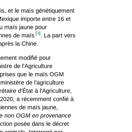
is, et le maïs génétiquement
exique importe entre 16 et
du maïs jaune pour
[
3
]
tonnes de maïs
. La part vers
après la Chine.
quement modifié pour
stre de l’Agriculture
 reprises que le maïs OGM
ministère de l’agriculture
taire d’État à l’Agriculture,
e 2020, a récemment confié à
niennes de maïs jaune,
jaune non OGM en provenance
iction posée dans le décret