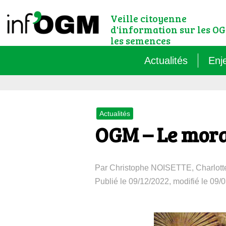
Veille citoyenne
d'information sur les OG
les semences
Actualités
Enj
Qu’
Actualités
Règ
OGM – Le mora
Le 
Par Christophe NOISETTE, Charlot
Que
Publié le 09/12/2022, modifié le 09/
Que