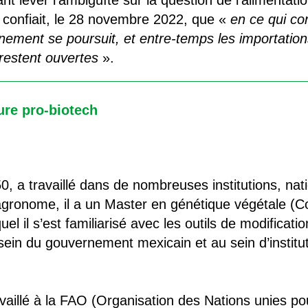
t lever l’ambiguïté sur la question de l’alimentati
 confiait, le 28 novembre 2022, que «
en ce qui co
nement se poursuit, et entre-temps les importation
estent ouvertes
».
ure pro-biotech
50, a travaillé dans de nombreuses institutions, nat
 agronome, il a un Master en génétique végétale (
 il s’est familiarisé avec les outils de modification
ein du gouvernement mexicain et au sein d’institu
availlé à la FAO (Organisation des Nations unies pou