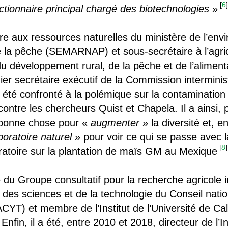
[
6
tionnaire principal chargé des biotechnologies
»
aire aux ressources naturelles du ministère de l’en
e la pêche (SEMARNAP) et sous-secrétaire à l’agric
e, du développement rural, de la pêche et de l’alim
er secrétaire exécutif de la Commission interminis
été confronté à la polémique sur la contaminatio
n contre les chercheurs Quist et Chapela. Il a ainsi
e bonne chose pour «
augmenter
» la diversité et, e
boratoire naturel
» pour voir ce qui se passe avec la
[
8
]
moratoire sur la plantation de maïs GM au Mexique
du Groupe consultatif pour la recherche agricole 
es sciences et de la technologie du Conseil natio
CYT) et membre de l’Institut de l’Université de Cal
nfin, il a été, entre 2010 et 2018, directeur de l’In