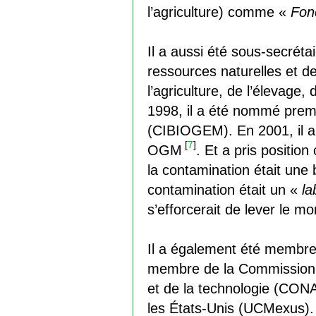
l’agriculture) comme «
Fonc
Il a aussi été sous-secrét
ressources naturelles et d
l’agriculture, de l’élevag
1998, il a été nommé premi
(CIBIOGEM). En 2001, il a 
[
7
]
OGM
. Et a pris positio
la contamination était un
contamination était un «
la
s’efforcerait de lever le 
Il a également été membre 
membre de la Commission d
et de la technologie (CONA
les États-Unis (UCMexus). E