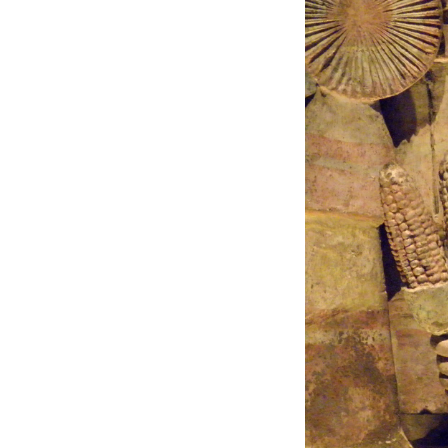
Les
Il 
Que