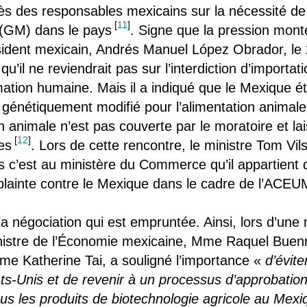
ès des responsables mexicains sur la nécessité de 
[
11
]
(GM) dans le pays
. Signe que la pression monte,
sident mexicain, Andrés Manuel López Obrador, le
qu’il ne reviendrait pas sur l’interdiction d’import
tion humaine. Mais il a indiqué que le Mexique étud
 génétiquement modifié pour l’alimentation animale
 animale n’est pas couverte par le moratoire et lai
[
12
]
es
. Lors de cette rencontre, le ministre Tom V
s c’est au ministère du Commerce qu’il appartient 
plainte contre le Mexique dans le cadre de l’ACE
 la négociation qui est empruntée. Ainsi, lors d’une 
nistre de l’Économie mexicaine, Mme Raquel Buenr
e Katherine Tai, a souligné l’importance «
d’évite
ts-Unis et de revenir à un processus d’approbation
ous les produits de biotechnologie agricole au Mexi