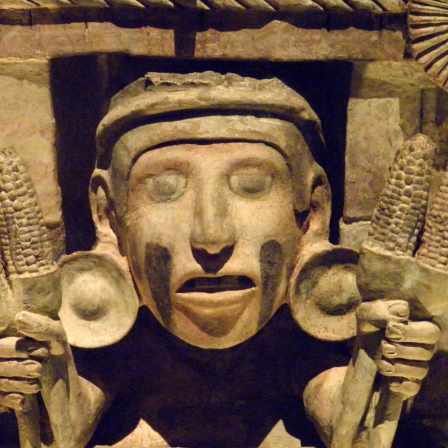
 brevets sur le vivant
y a semence…. et semence
ls sont les avantages et les inconvénients des OGM ?