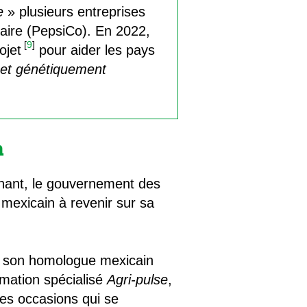
e
» plusieurs entreprises
aire (PepsiCo). En 2022,
[
9
]
ojet
pour aider les pays
 et génétiquement
n
ochant, le gouvernement des
 mexicain à revenir sur sa
ré son homologue mexicain
rmation spécialisé
Agri-pulse
,
 les occasions qui se