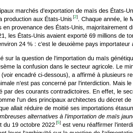
cipaux marchés d’exportation de maïs des États-Un
[
2
]
a production aux États-Unis
. Chaque année, le M
s en provenance des États-Unis, majoritairement 
21, les États-Unis avaient exporté 69 millions de 
nviron 24 % : c’est le deuxième pays importateur 
té sur la question de l’importation du maïs généti
 sème la confusion dans le secteur agricole. Le mini
s (voir encadré ci-dessous), a affirmé à plusieurs
imale n’est pas concerné par l’interdiction. Mais le 
par des courants contradictoires. En effet, le secré
omme l’un des principaux architectes du décret d
ue allait réduire de moitié ses importations étasu
nombreuses alternatives à l’importation de maïs 
[
5
]
t du 19 octobre 2022
est venu réaffirmer l’interd