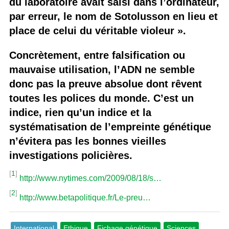
du laboratoire avait saisi dans l’ordinateur,
par erreur, le nom de Sotolusson en lieu et
place de celui du véritable violeur ».
Concrètement, entre falsification ou
mauvaise utilisation, l’ADN ne semble
donc pas la preuve absolue dont rêvent
toutes les polices du monde. C’est un
indice, rien qu’un indice et la
systématisation de l’empreinte génétique
n’évitera pas les bonnes vieilles
investigations policières.
[
1
]
http://www.nytimes.com/2009/08/18/s…
[
2
]
http://www.betapolitique.fr/Le-preu…
International
Ethique
Fichage génétique
Sciences