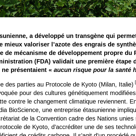
asunienne, a développé un transgène qui permet
 de mieux valoriser l’azote des engrais de synth
re de mécanisme de développement propre du P
inistration (FDA) validait une première étape d
 ne présentaient «
aucun risque pour la santé 
e des parties au Protocole de Kyoto (Milan, Italie)
voquée pour des cultures génétiquement modifiées
te contre le changement climatique reviennent. En 
adia BioScience, une entreprise étasunienne impliq
étariat de la Convention cadre des Nations unies
tocole de Kyoto, d’accréditer une de ses technol
néficient de crédits carbone. Il s’agit d’un procédé qu