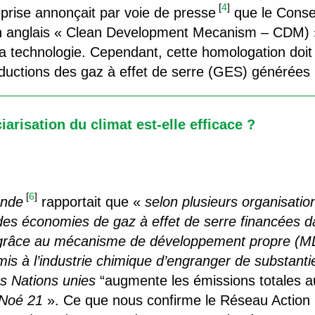
[
4
]
prise annonçait par voie de presse
que le Conse
n anglais « Clean Development Mecanism – CDM) 
technologie. Cependant, cette homologation doit 
éductions des gaz à effet de serre (GES) générées p
iarisation du climat est-elle efficace ?
[
6
]
nde
rapportait que «
selon plusieurs organisati
 des économies de gaz à effet de serre financées 
, grâce au mécanisme de développement propre (MD
rmis à l’industrie chimique d’engranger de substantie
es Nations unies
“augmente les émissions totales au
Noé 21
». Ce que nous confirme le Réseau Action