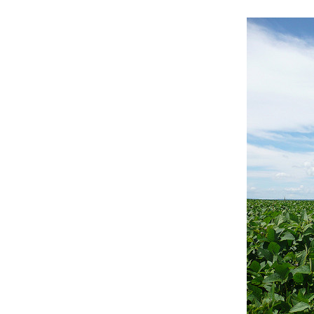
Les
Il 
Que