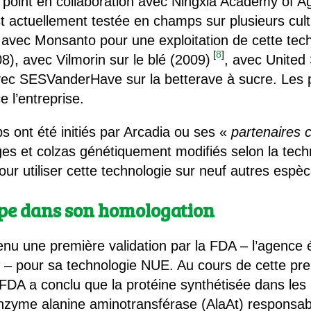
point en collaboration avec Ningxia Academy of Agr
 actuellement testée en champs sur plusieurs cult
 avec Monsanto pour une exploitation de cette tech
[
8
]
), avec Vilmorin sur le blé (2009)
, avec United
avec SESVanderHave sur la betterave à sucre. Les
 l’entreprise.
 ont été initiés par Arcadia ou ses «
partenaires
ges et colzas génétiquement modifiés selon la tec
 utiliser cette technologie sur neuf autres espèc
pe dans son homologation
tenu une première validation par la FDA – l’agence
– pour sa technologie NUE. Au cours de cette pre
FDA a conclu que la protéine synthétisée dans les 
enzyme alanine aminotransférase (AlaAt) responsab