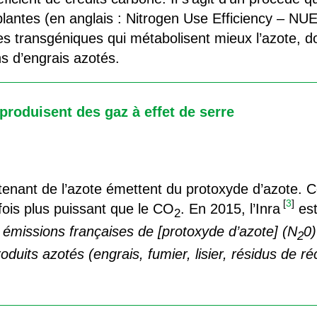
es plantes (en anglais : Nitrogen Use Efficiency – N
s transgéniques qui métabolisent mieux l’azote, do
s d’engrais azotés.
produisent des gaz à effet de serre
ntenant de l’azote émettent du protoxyde d’azote. C
[
3
]
fois plus puissant que le CO
. En 2015, l’Inra
est
2
émissions françaises de [protoxyde d’azote] (N
0)
2
duits azotés (engrais, fumier, lisier, résidus de réc