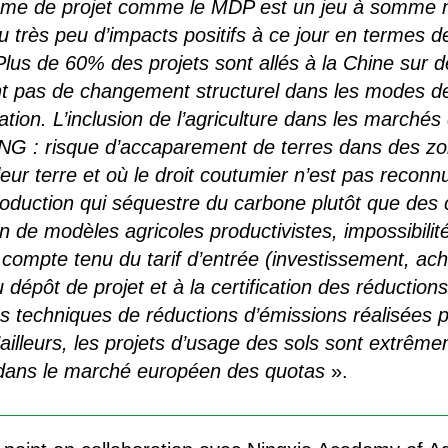
me de projet comme le MDP est un jeu à somme nu
eu très peu d’impacts positifs à ce jour en termes 
lus de 60% des projets sont allés à la Chine sur d
uent pas de changement structurel dans les modes 
ion. L’inclusion de l’agriculture dans les marchés
 ONG : risque d’accaparement de terres dans des z
leur terre et où le droit coutumier n’est pas recon
production qui séquestre du carbone plutôt que des 
 de modèles agricoles productivistes, impossibilit
 compte tenu du tarif d’entrée (investissement, ach
u dépôt de projet et à la certification des réducti
udes techniques de réductions d’émissions réalisées 
ailleurs, les projets d’usage des sols sont extrême
s dans le marché européen des quotas
».