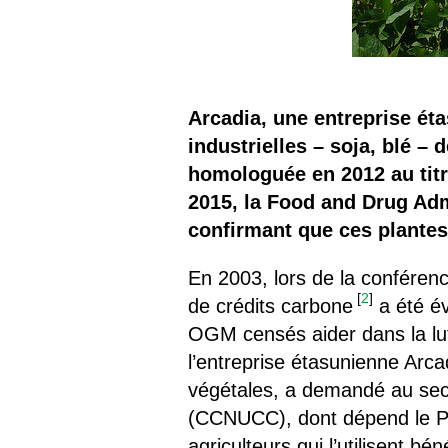
Arcadia, une entreprise ét
industrielles – soja, blé –
homologuée en 2012 au tit
2015, la Food and Drug Adm
confirmant que ces plantes
En 2003, lors de la conférenc
[
2
]
de crédits carbone
a été é
OGM censés aider dans la lut
l’entreprise étasunienne Arc
végétales, a demandé au secr
(CCNUCC), dont dépend le Pro
agriculteurs qui l’utilisent bé