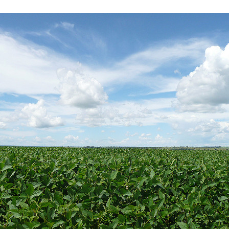
 brevets sur le vivant
y a semence…. et semence
ls sont les avantages et les inconvénients des OGM ?