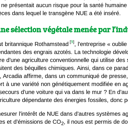
s, ne présentait aucun risque pour la santé humaine 
ces dans lequel le transgène NUE a été inséré.
une sélection végétale menée par l’ind
[
9
]
tut britannique Rothamstead
, l’entreprise « oubli
endantes des engrais azotés. La technologie dével
e d’une agriculture conventionnelle qui utilise de
tent des béquilles chimiques. Ainsi, dans ce parad
ce, Arcadia affirme, dans un communiqué de press
 à une variété non génétiquement modifiée en agr
secours d’une voiture qui va dans le mur ? En d’autr
riculture dépendante des énergies fossiles, donc
 mesurer l’intérêt de NUE dans d’autres systèmes a
es et d’émissions de CO
, il nous est permis de d
2