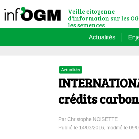
Veille citoyenne
d'information sur les OG
les semences
Actualités
Enj
Qu’
Actualités
Règ
INTERNATIONAL
Le 
crédits carbo
Que
Par Christophe NOISETTE
Que
Publié le 14/03/2016, modifié le 09/