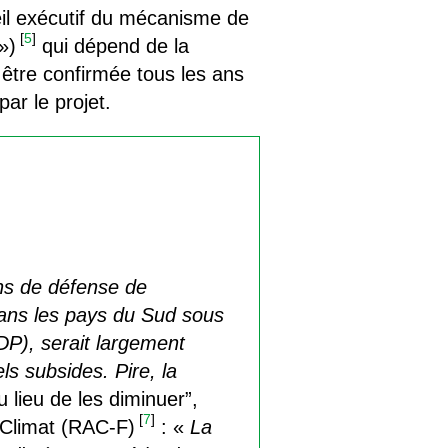
il exécutif du mécanisme de
[
5
]
»)
qui dépend de la
être confirmée tous les ans
ar le projet.
ons de défense de
dans les pays du Sud sous
P), serait largement
ls subsides. Pire, la
 lieu de les diminuer”,
[
7
]
 Climat (RAC-F)
: «
La