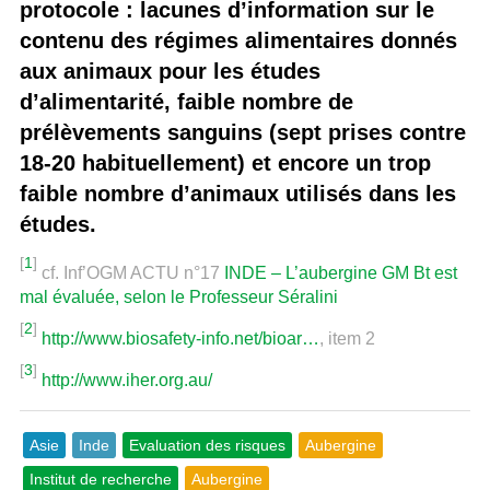
protocole : lacunes d’information sur le
contenu des régimes alimentaires donnés
aux animaux pour les études
d’alimentarité, faible nombre de
prélèvements sanguins (sept prises contre
18-20 habituellement) et encore un trop
faible nombre d’animaux utilisés dans les
études.
[
1
]
cf. Inf’OGM ACTU n°17
INDE – L’aubergine GM Bt est
mal évaluée, selon le Professeur Séralini
[
2
]
http://www.biosafety-info.net/bioar…
, item 2
[
3
]
http://www.iher.org.au/
Asie
Inde
Evaluation des risques
Aubergine
Institut de recherche
Aubergine