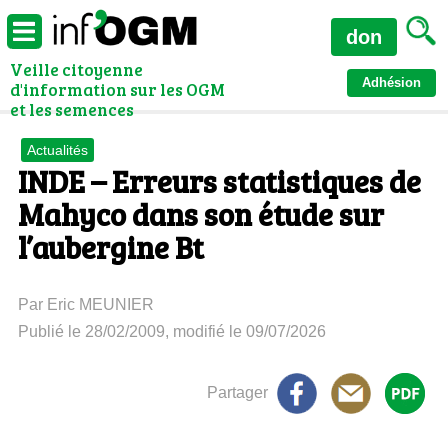
don
Veille citoyenne
Adhésion
d'information sur les OGM
et les semences
Actualités
INDE – Erreurs statistiques de
Mahyco dans son étude sur
l’aubergine Bt
Par Eric MEUNIER
Publié le 28/02/2009, modifié le 09/07/2026
Partager