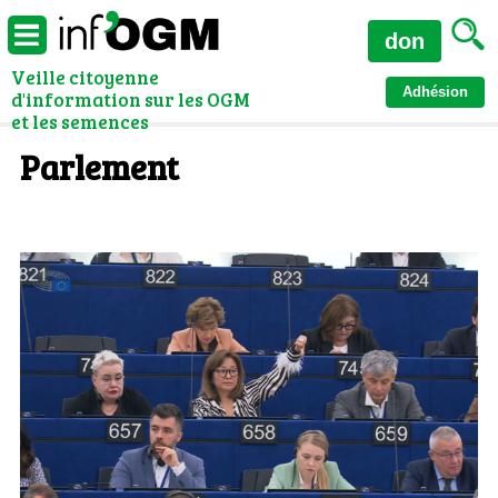
don
Veille citoyenne
Adhésion
d'information sur les OGM
et les semences
Parlement