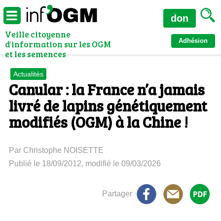
don
Veille citoyenne
Adhésion
d'information sur les OGM
et les semences
Actualités
Canular : la France n’a jamais
livré de lapins génétiquement
modifiés (OGM) à la Chine !
Par Christophe NOISETTE
Publié le 18/09/2012, modifié le 09/03/2026
Partager