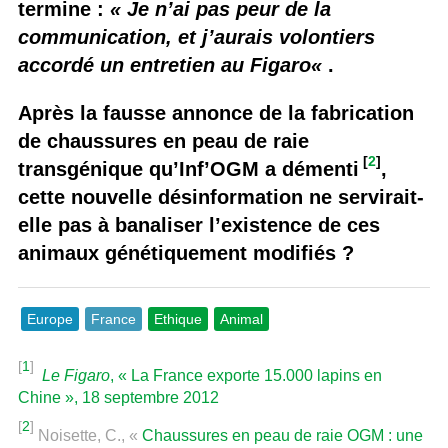
termine :
« Je n’ai pas peur de la
communication, et j’aurais volontiers
accordé un entretien au
Figaro
«
.
Après la fausse annonce de la fabrication
de chaussures en peau de raie
[
2
]
transgénique qu’Inf’OGM a démenti
,
cette nouvelle désinformation ne servirait-
elle pas à banaliser l’existence de ces
animaux génétiquement modifiés ?
Europe
France
Ethique
Animal
[
1
]
Le Figaro
, « La France exporte 15.000 lapins en
Chine », 18 septembre 2012
[
2
]
Noisette, C., «
Chaussures en peau de raie OGM : une