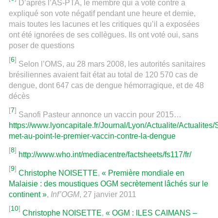
D’après l’AS-PTA, le membre qui a voté contre a
expliqué son vote négatif pendant une heure et demie,
mais toutes les lacunes et les critiques qu’il a exposées
ont été ignorées de ses collègues. Ils ont voté oui, sans
poser de questions
[
6
]
Selon l’OMS, au 28 mars 2008, les autorités sanitaires
brésiliennes avaient fait état au total de 120 570 cas de
dengue, dont 647 cas de dengue hémorragique, et de 48
décès
[
7
]
Sanofi Pasteur annonce un vaccin pour 2015…
https://www.lyoncapitale.fr/Journal/Lyon/Actualite/Actualites/
met-au-point-le-premier-vaccin-contre-la-dengue
[
8
]
http://www.who.int/mediacentre/factsheets/fs117/fr/
[
9
]
Christophe NOISETTE
,
« Première mondiale en
Malaisie : des moustiques OGM secrètement lâchés sur le
continent »
,
Inf’OGM
, 27 janvier 2011
[
10
]
Christophe NOISETTE
,
« OGM : ILES CAIMANS –