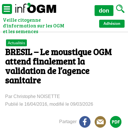
don
Veille citoyenne
Adhésion
d'information sur les OGM
et les semences
Actualités
BRESIL – Le moustique OGM
attend finalement la
validation de l’agence
sanitaire
Par Christophe NOISETTE
Publié le 16/04/2016, modifié le 09/03/2026
Partager