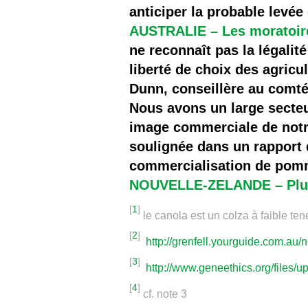
anticiper la probable levée
AUSTRALIE – Les moratoire
ne reconnaît pas la légali
liberté de choix des agric
Dunn, conseillère au comté
Nous avons un large secteu
image commerciale de not
soulignée dans un rapport 
commercialisation de pomm
NOUVELLE-ZELANDE – Plus d
[
1
]
le canola est un colza à faible te
[
2
]
http://grenfell.yourguide.com.au
[
3
]
http://www.geneethics.org/files/u
[
4
]
cf. note 3