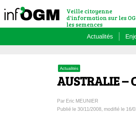
Veille citoyenne
d'information sur les OG
les semences
Actualités
Enj
Qu’
Actualités
Règ
AUSTRALIE – Ca
Le 
Par Eric MEUNIER
Que
Publié le 30/11/2008, modifié le 16/
Que