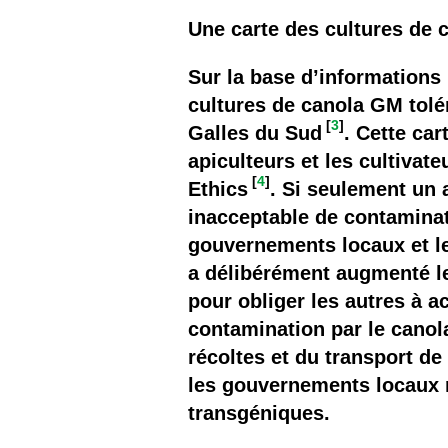
Une carte des cultures de
Sur la base d’informations 
cultures de canola GM tolé
[
3
]
Galles du Sud
. Cette ca
apiculteurs et les cultiva
[
4
]
Ethics
. Si seulement un 
inacceptable de contaminati
gouvernements locaux et l
a délibérément augmenté le
pour obliger les autres à a
contamination par le canola
récoltes et du transport de
les gouvernements locaux ne
transgéniques.