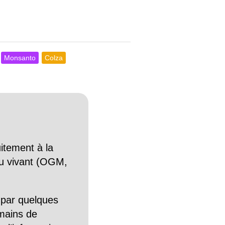
Monsanto
Colza
itement à la
n du vivant (OGM,
 par quelques
mains de