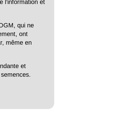
 l’information et
OGM, qui ne
tement, ont
Car, même en
endante et
es semences.