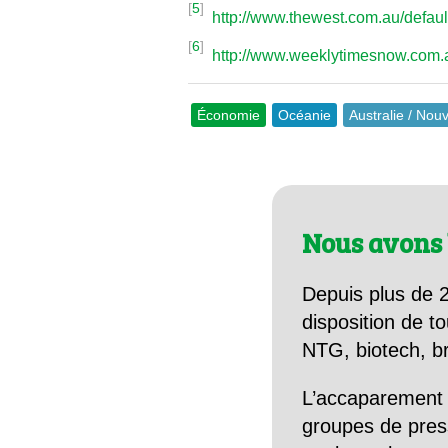
[
5
]
http://www.thewest.com.au/defau
[
6
]
http://www.weeklytimesnow.com
Économie
Océanie
Australie / Nou
Nous avons 
Depuis plus de 2
disposition de to
NTG, biotech, br
L’accaparement 
groupes de pres