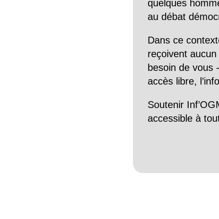
quelques hommes 
au débat démocra
Dans ce context
reçoivent aucun r
besoin de vous -
accès libre, l’in
Soutenir Inf’OGM
accessible à tou