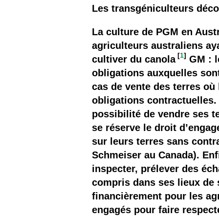
Les
Les transgéniculteurs déco
Il 
La culture de PGM en Austra
agriculteurs australiens a
Que
[
1
]
cultiver du canola
GM : l
obligations auxquelles sont
cas de vente des terres où
obligations contractuelles.
possibilité de vendre ses t
se réserve le droit d’engag
sur leurs terres sans cont
Schmeiser au Canada). Enfin
inspecter, prélever des écha
compris dans ses lieux de 
financièrement pour les agr
engagés pour faire respecte