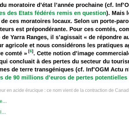
 du moratoire d’état l’année prochaine (cf. Inf’
s des Etats fédérés remis en question
). Mais 
té de ces moratoires locaux. Selon un porte-par
ulteurs est prépondérante. Pour ces comtés, c
 de Yarra Ranges, il s’agissait « de répondre 
r agricole et nous considérons les pratiques 
[
6
]
re comté »
. Cette notion d’image commerciale 
qui concluait à des pertes du secteur du touri
es de terre transgéniques (cf. Inf’OGM Actu n
e 90 millions d’euros de pertes potentielles
neur en acide érucique : ce nom vient de la contraction de Canadi
/ne…
pl…