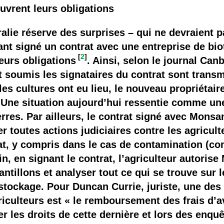
 brevets sur le vivant
uvrent leurs obligations
y a semence…. et semence
lie réserve des surprises – qui ne devraient p
yant signé un contrat avec une entreprise de bi
ls sont les avantages et les inconvénients des OGM ?
[
2
]
eurs obligations
. Ainsi, selon le journal Can
 soumis les signataires du contrat sont transmi
 les cultures ont eu lieu, le nouveau propriéta
 Une situation aujourd’hui ressentie comme une 
erres. Par ailleurs, le contrat signé avec Monsa
er toutes actions judiciaires contre les agricu
rat, y compris dans le cas de contamination (c
, en signant le contrat, l’agriculteur autorise
ntillons et analyser tout ce qui se trouve sur le
stockage. Pour Duncan Currie, juriste, une de
iculteurs est « le remboursement des frais d’a
r les droits de cette dernière et lors des enquê