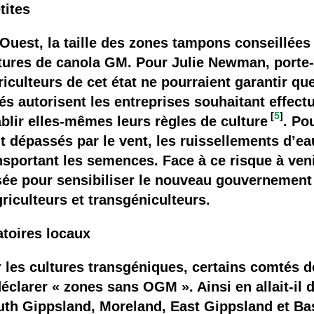
tites
l’Ouest, la taille des zones tampons conseillées
tures de canola GM. Pour Julie Newman, porte
culteurs de cet état ne pourraient garantir qu
és autorisent les entreprises souhaitant effec
[
5
]
blir elles-mêmes leurs règles de culture
. Po
nt dépassés par le vent, les ruissellements d’e
nsportant les semences. Face à ce risque à ven
sée pour sensibiliser le nouveau gouvernement a
griculteurs et transgéniculteurs.
toires locaux
 les cultures transgéniques, certains comtés de
 déclarer « zones sans OGM ». Ainsi en allait-il
th Gippsland, Moreland, East Gippsland et Bas