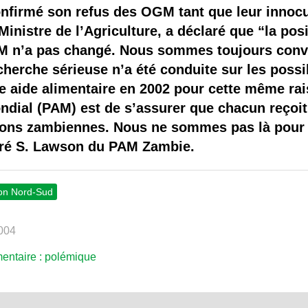
 brevets sur le vivant
firmé son refus des OGM tant que leur innocui
Ministre de l’Agriculture, a déclaré que “la pos
y a semence…. et semence
GM n’a pas changé. Nous sommes toujours conva
erche sérieuse n’a été conduite sur les possib
ls sont les avantages et les inconvénients des OGM ?
e aide alimentaire en 2002 pour cette même ra
ial (PAM) est de s’assurer que chacun reçoit 
tions zambiennes. Nous ne sommes pas là pour 
laré S. Lawson du PAM Zambie.
ion Nord-Sud
2004
entaire : polémique