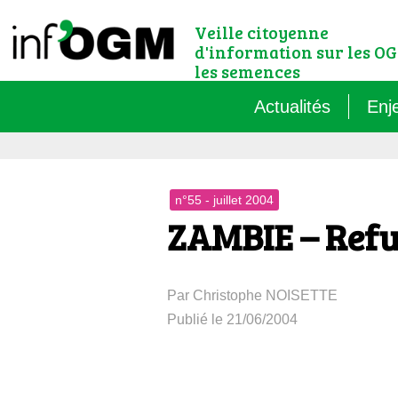
Veille citoyenne
d'information sur les OG
les semences
Actualités
Enj
Qu’
n°55 - juillet 2004
Règ
ZAMBIE – Ref
Le 
Par Christophe NOISETTE
Que
Publié le 21/06/2004
Que