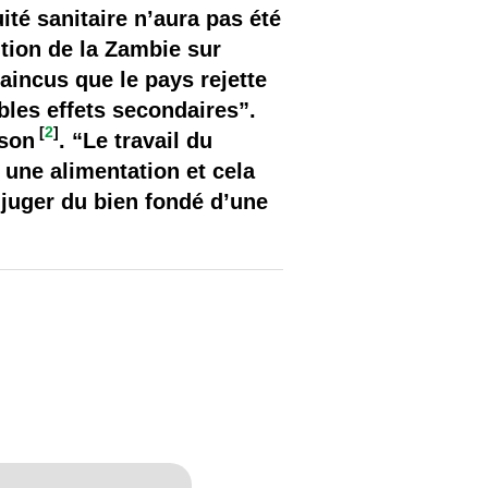
té sanitaire n’aura pas été
ition de la Zambie sur
incus que le pays rejette
les effets secondaires”.
[
2
]
ison
. “Le travail du
une alimentation et cela
juger du bien fondé d’une