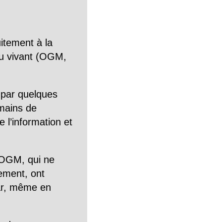
itement à la
n du vivant (OGM,
 par quelques
mains de
 l’information et
OGM, qui ne
tement, ont
Car, même en