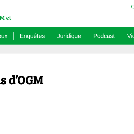
Q
M et
eux
Enquêtes
Juridique
Podcast
Vi
est-ce qu’un OGM ?
Sémantique : les mots sens dessus dessous (
Veille juridique
OMG ! Décodons
lementation internationale des OGM
Agritech : nouvelle dépendance pour les paysa
Chantiers législatifs en cours
Raconte-moi au
us d’OGM
cadre réglementaire européen des OGM
Les micro-organismes OGM : l’offensive caché
Quelles procédures de « discus
ls sont les risques des OGM pour l’environnement ?
Le mirage du biocontrôle (2024)
ls sont les risques des OGM pour la santé ?
Les vaccins « biotechnologiques » (2022/26)