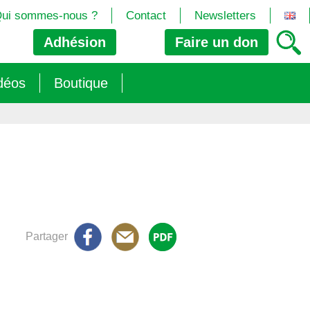
ui sommes-nous ?
Contact
Newsletters
Adhésion
Faire un
don
déos
Boutique
2024/25)
 les biotech
ns (2025)
 (OGM, Brevets, DSI, semences, Biotech…)
trement les OGM
e (2023/26)
sions » s’imposent aux législateurs européens ?
Partager