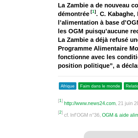
Les
La Zambie a de nouveau con
[
1
]
démontrée
. C. Kabaghe, 
Il 
l’alimentation à base d’O
les OGM puisqu’aucune rech
Que
La Zambie a déjà refusé un
Programme Alimentaire Mond
fonctionne avec les condi
position politique”, a déc
Afrique
Faim dans le monde
Relat
[
1
]
http://www.news24.com
, 21 juin 
[
2
]
cf. Inf’OGM n°36,
OGM & aide alim