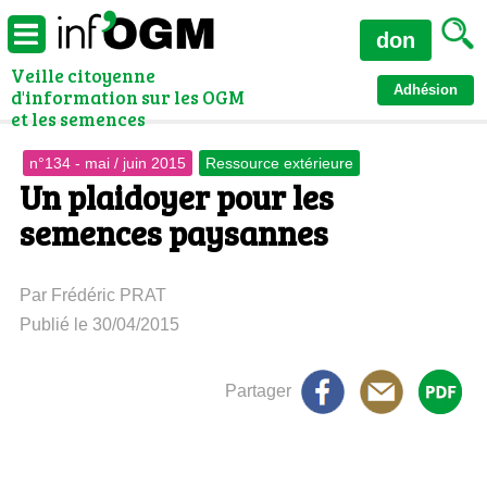
don
Veille citoyenne
Adhésion
d'information sur les OGM
et les semences
n°134 - mai / juin 2015
Ressource extérieure
Un plaidoyer pour les
semences paysannes
Par Frédéric PRAT
Publié le 30/04/2015
Partager