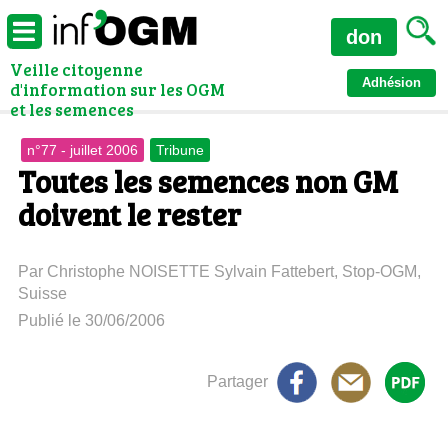
don
Veille citoyenne
Adhésion
d'information sur les OGM
et les semences
n°77 - juillet 2006
Tribune
Toutes les semences non GM
doivent le rester
Par Christophe NOISETTE Sylvain Fattebert, Stop-OGM,
Suisse
Publié le 30/06/2006
Partager