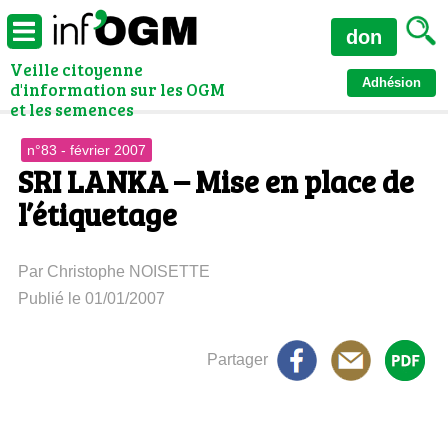
don
Veille citoyenne
Adhésion
d'information sur les OGM
et les semences
n°83 - février 2007
SRI LANKA – Mise en place de
l’étiquetage
Par Christophe NOISETTE
Publié le 01/01/2007
Partager