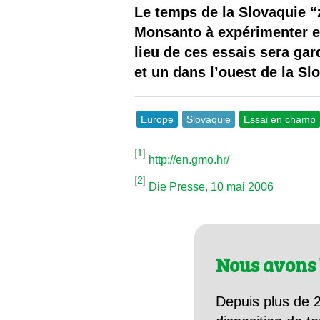
Les
Le temps de la Slovaquie 
Monsanto à expérimenter
Il 
lieu de ces essais sera ga
et un dans l’ouest de la Sl
Que
Europe
Slovaquie
Essai en champ
[
1
]
http://en.gmo.hr/
[
2
]
Die Presse, 10 mai 2006
Nous avons 
Depuis plus de 2