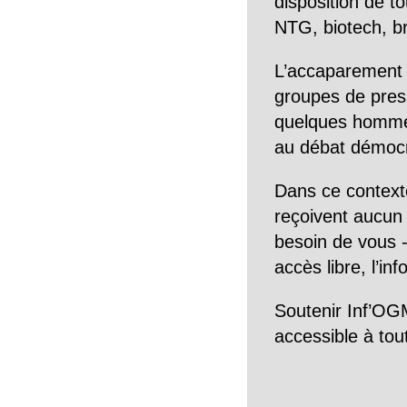
disposition de to
NTG, biotech, br
L’accaparement 
groupes de pres
quelques hommes 
au débat démocra
Dans ce context
reçoivent aucun r
besoin de vous -
accès libre, l’in
Soutenir Inf’OGM
accessible à tou