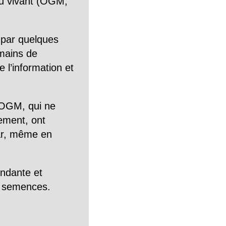
n du vivant (OGM,
 par quelques
mains de
 l’information et
OGM, qui ne
tement, ont
Car, même en
endante et
es semences.