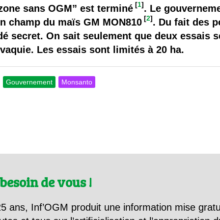
 brevets sur le vivant
[
1
]
“zone sans OGM” est terminé
. Le gouvernemen
[
2
]
 en champ du maïs GM MON810
. Du fait des 
y a semence…. et semence
rdé secret. On sait seulement que deux essais s
ovaquie. Les essais sont limités à 20 ha.
ls sont les avantages et les inconvénients des OGM ?
Gouvernement
Monsanto
besoin de vous !
5 ans, Inf’OGM produit une information mise gratu