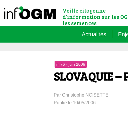
Veille citoyenne
d'information sur les OG
les semences
Actualités
Enj
Qu’
n°76 - juin 2006
Règ
SLOVAQUIE – P
Le 
Par Christophe NOISETTE
Que
Publié le 10/05/2006
Que