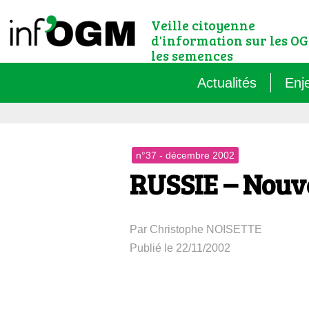
Veille citoyenne
d'information sur les OG
les semences
Actualités
Enj
Qu’
n°37 - décembre 2002
Règ
RUSSIE – Nouv
Le 
Par Christophe NOISETTE
Que
Publié le 22/11/2002
Que