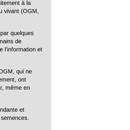
itement à la
n du vivant (OGM,
 par quelques
mains de
 l’information et
OGM, qui ne
tement, ont
Car, même en
endante et
es semences.