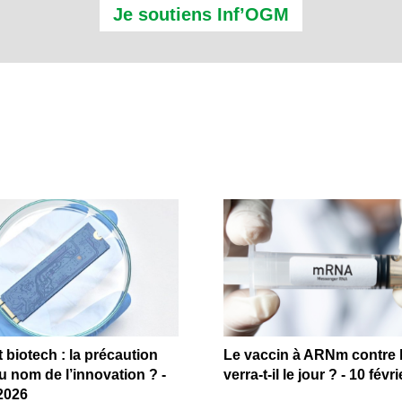
Je soutiens Inf’OGM
biotech : la précaution
Le vaccin à ARNm contre l
au nom de l’innovation ? -
verra-t-il le jour ? - 10 févr
 2026