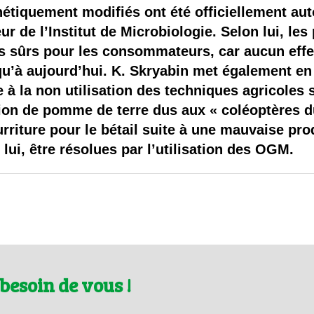
 brevets sur le vivant
étiquement modifiés ont été officiellement aut
ur de l’Institut de Microbiologie. Selon lui, le
y a semence…. et semence
s sûrs pour les consommateurs, car aucun effet
qu’à aujourd’hui. K. Skryabin met également en
ls sont les avantages et les inconvénients des OGM ?
e à la non utilisation des techniques agricoles s
ion de pomme de terre dus aux « coléoptères d
rriture pour le bétail suite à une mauvaise pro
 lui, être résolues par l’utilisation des OGM.
besoin de vous !