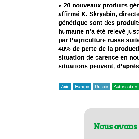
Les
« 20 nouveaux produits gén
affirmé K. Skryabin, directe
Il 
génétique sont des produit
humaine n’a été relevé jus
Que
par l’agriculture russe suit
40% de perte de la product
situation de carence en nou
situations peuvent, d’après
Asie
Europe
Russie
Autorisation
Nous avons 