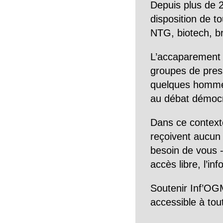
Depuis plus de 2
disposition de to
NTG, biotech, br
L’accaparement 
groupes de pres
quelques hommes 
au débat démocra
Dans ce context
reçoivent aucun r
besoin de vous -
accès libre, l’in
Soutenir Inf’OGM
accessible à tou