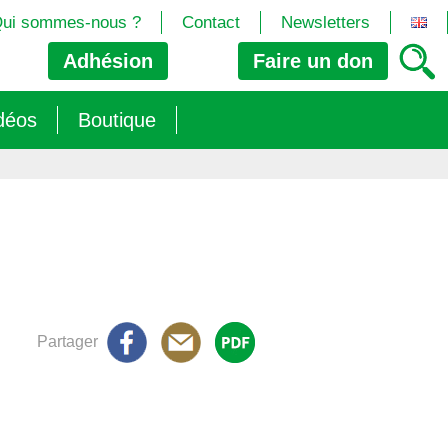
ui sommes-nous ?
Contact
Newsletters
Adhésion
Faire un
don
déos
Boutique
2024/25)
 les biotech
ns (2025)
 (OGM, Brevets, DSI, semences, Biotech…)
trement les OGM
e (2023/26)
sions » s’imposent aux législateurs européens ?
Partager