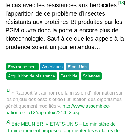
[
18
]
le cas avec les résistances aux herbicides
,
l’apparition de ce problème d’insectes
résistants aux protéines Bt produites par les
PGM ouvre donc la porte à encore plus de
biotechnologie. Sauf à ce que les appels à la
prudence soient un jour entendus…
Environnement
Amériques
Etats-Unis
Acquisition de résistance
Pesticide
Sciences
[
1
]
« Rapport fait au nom de la mission d’information sur
les enjeux des essais et de l’utilisation des organismes
génétiquement modifiés »,
http://www.assemblee-
nationale.fr/12/rap-info/i2254-t2.asp
[
2
]
Eric MEUNIER
,
« ETATS-UNIS – Le ministère de
l’Environnement propose d’augmenter les surfaces de