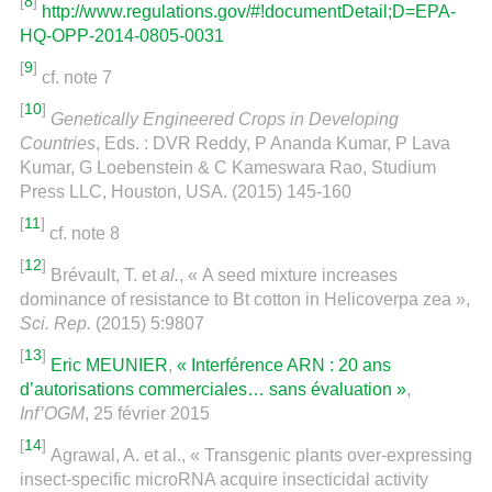
[
8
]
http://www.regulations.gov/#!documentDetail;D=EPA-
HQ-OPP-2014-0805-0031
[
9
]
cf. note 7
[
10
]
Genetically Engineered Crops in Developing
Countries
, Eds. : DVR Reddy, P Ananda Kumar, P Lava
Kumar, G Loebenstein & C Kameswara Rao, Studium
Press LLC, Houston, USA. (2015) 145-160
[
11
]
cf. note 8
[
12
]
Brévault, T. et
al.
, « A seed mixture increases
dominance of resistance to Bt cotton in Helicoverpa zea »,
Sci. Rep.
(2015) 5:9807
[
13
]
Eric MEUNIER
,
« Interférence ARN : 20 ans
d’autorisations commerciales… sans évaluation »
,
Inf’OGM
, 25 février 2015
[
14
]
Agrawal, A. et al., « Transgenic plants over-expressing
insect-specific microRNA acquire insecticidal activity