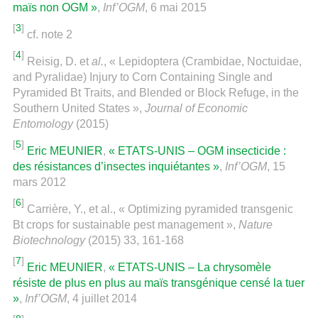
maïs non OGM »
,
Inf’OGM
, 6 mai 2015
[
3
]
cf. note 2
[
4
]
Reisig, D. et
al.
, « Lepidoptera (Crambidae, Noctuidae,
and Pyralidae) Injury to Corn Containing Single and
Pyramided Bt Traits, and Blended or Block Refuge, in the
Southern United States »,
Journal of Economic
Entomology
(2015)
[
5
]
Eric MEUNIER
,
« ETATS-UNIS – OGM insecticide :
des résistances d’insectes inquiétantes »
,
Inf’OGM
, 15
mars 2012
[
6
]
Carrière, Y., et al., « Optimizing pyramided transgenic
Bt crops for sustainable pest management »,
Nature
Biotechnology
(2015) 33, 161-168
[
7
]
Eric MEUNIER
,
« ETATS-UNIS – La chrysomèle
résiste de plus en plus au maïs transgénique censé la tuer
»
,
Inf’OGM
, 4 juillet 2014