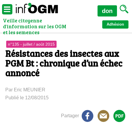
don
Veille citoyenne
Adhésion
d'information sur les OGM
et les semences
n°135 - juillet / août 2015
Résistances des insectes aux
PGM Bt : chronique d’un échec
annoncé
Par Eric MEUNIER
Publié le 12/08/2015
Partager