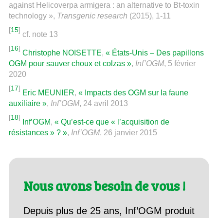
against Helicoverpa armigera : an alternative to Bt-toxin
technology »,
Transgenic research
(2015), 1-11
[
15
]
cf. note 13
[
16
]
Christophe NOISETTE
,
« États-Unis – Des papillons
OGM pour sauver choux et colzas »
,
Inf’OGM
, 5 février
2020
[
17
]
Eric MEUNIER
,
« Impacts des OGM sur la faune
auxiliaire »
,
Inf’OGM
, 24 avril 2013
[
18
]
Inf’OGM
,
« Qu’est-ce que « l’acquisition de
résistances » ? »
,
Inf’OGM
, 26 janvier 2015
Nous avons besoin de vous !
Depuis plus de 25 ans, Inf’OGM produit