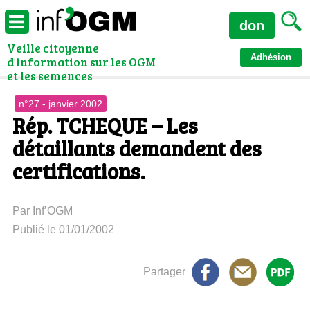
don
Veille citoyenne
Adhésion
d'information sur les OGM
et les semences
n°27 - janvier 2002
Rép. TCHEQUE – Les
détaillants demandent des
certifications.
Par Inf’OGM
Publié le 01/01/2002
Partager