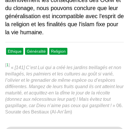
attentivement les conséquences des OGM et
du clonage, nous pouvons conclure que leur
généralisation est incompatible avec l’esprit de
la religion et les finalités que l’islam fixe pour
la vie humaine.
Ethique
Généralité
Religion
[
1
]
«
[141] C’est Lui qui a créé les jardins treillagés et non
treillagés, les palmiers et les cultures au goût si varié,
l’olivier et le grenadier de même espèce ou d’espèces
différentes. Mangez de leurs fruits quand ils ont atteint leur
maturité, et acquittez-en la dîme le jour de la récolte
(donnez aux nécessiteux leur part) ! Mais évitez tout
gaspillage, car Dieu n’aime pas ceux qui gaspillent !
» 06.
Sourate des Bestiaux (Al-An‘âm)