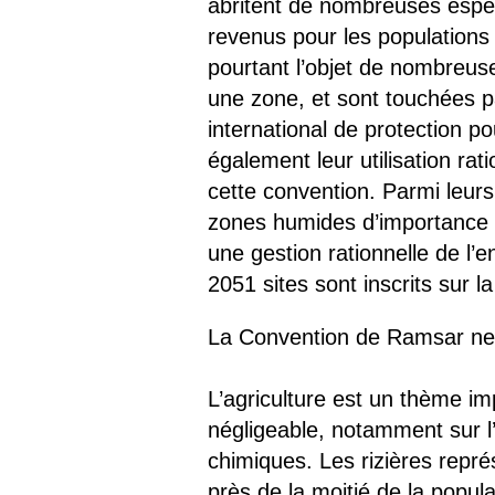
abritent de nombreuses espèc
revenus pour les populations l
pourtant l’objet de nombreus
une zone, et sont touchées 
international de protection 
également leur utilisation rat
cette convention. Parmi leurs 
zones humides d’importance in
une gestion rationnelle de l’
2051 sites sont inscrits sur 
La Convention de Ramsar n
L’agriculture est un thème im
négligeable, notamment sur l’
chimiques. Les rizières repré
près de la moitié de la popul