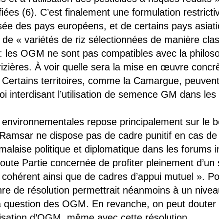
ées (6). C’est finalement une formulation restricti
sée des pays européens, et de certains pays asiatiq
de « variétés de riz sélectionnées de manière clas
r : les OGM ne sont pas compatibles avec la philos
 rizières. À voir quelle sera la mise en œuvre conc
Certains territoires, comme la Camargue, peuvent
loi interdisant l’utilisation de semence GM dans les 
s environnementales repose principalement sur le b
amsar ne dispose pas de cadre punitif en cas de
malaise politique et diplomatique dans les forums i
oute Partie concernée de profiter pleinement d’un 
et cohérent ainsi que de cadres d’appui mutuel ». 
nre de résolution permettrait néanmoins à un niveau 
la question des OGM. En revanche, on peut douter 
ilisation d’OGM, même avec cette résolution.