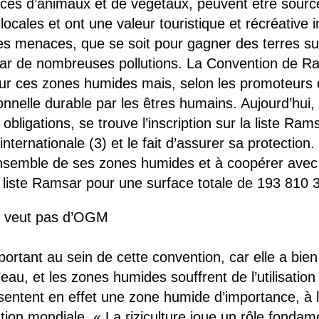
es d’animaux et de végétaux, peuvent être source
ocales et ont une valeur touristique et récréative i
es menaces, que se soit pour gagner des terres sur
par de nombreuses pollutions. La Convention de R
pour ces zones humides mais, selon les promoteurs
ionnelle durable par les êtres humains. Aujourd’hui,
obligations, se trouve l’inscription sur la liste Ra
ternationale (3) et le fait d’assurer sa protection
ensemble de ses zones humides et à coopérer avec l
la liste Ramsar pour une surface totale de 193 810 
e veut pas d’OGM
portant au sein de cette convention, car elle a bi
eau, et les zones humides souffrent de l’utilisation
sentent en effet une zone humide d’importance, à l
ation mondiale. « La riziculture joue un rôle fond