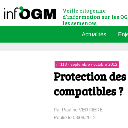
Veille citoyenne
d'information sur les OG
les semences
Actualités
Enj
Qu’
n°118 - septembre / octobre 2012
Règ
Protection des
Le 
compatibles ?
Que
Par Pauline VERRIERE
Que
Publié le 03/09/2012