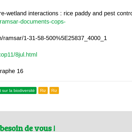
re-wetland interactions : rice paddy and pest contro
r/ramsar-documents-cops-
ain/ramsar/1-31-58-500%5E25837_4000_1
cop11/8jul.html
graphe 16
 sur la biodiversité
Riz
Riz
besoin de vous !