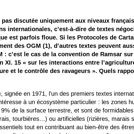
 brevets sur le vivant
y a semence…. et semence
 pas discutée uniquement aux niveaux français
s internationales, c’est-à-dire de textes négoc
ls sont les avantages et les inconvénients des OGM ?
ique est parfois floue. Si les Protocoles de Car
ment des OGM (1), d’autres textes peuvent aus
 : c’est le cas de la convention de Ramsar sur
 XI. 15 « sur les interactions entre l’agricultu
ture et le contrôle des ravageurs ». Quels rapp
 signée en 1971, l’un des premiers textes interna
’intéresse à un écosystème particulier : les zones
 9% de la surface terrestre, et sont de formidables
rais, tourbières…) ou artificielles (rizières, marais
sentiels tout en contribuant au bien-être des êtr