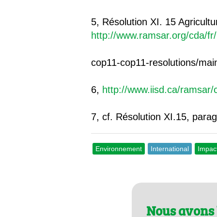
5, Résolution XI. 15 Agricultu
http://www.ramsar.org/cda/f
cop11-cop11-resolutions/m
6,
http://www.iisd.ca/ramsar/
7, cf. Résolution XI.15, para
Environnement
International
Impact
Nous avons 