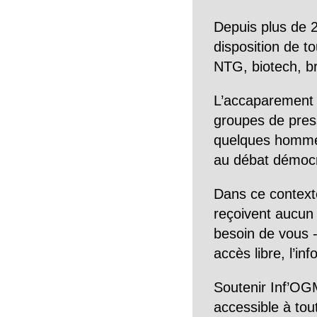
Depuis plus de 2
disposition de to
NTG, biotech, br
L’accaparement 
groupes de pres
quelques hommes 
au débat démocra
Dans ce context
reçoivent aucun r
besoin de vous -
accès libre, l’in
Soutenir Inf’OGM
accessible à tou