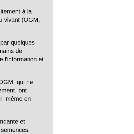
itement à la
n du vivant (OGM,
 par quelques
mains de
 l’information et
OGM, qui ne
tement, ont
Car, même en
endante et
es semences.