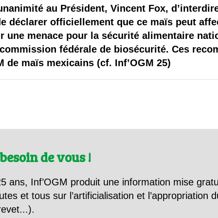
 brevets sur le vivant
nanimité au Président, Vincent Fox, d’interdire
 déclarer officiellement que ce maïs peut affec
y a semence…. et semence
r une menace pour la sécurité alimentaire nati
commission fédérale de biosécurité. Ces recom
ls sont les avantages et les inconvénients des OGM ?
 de maïs mexicains (cf. Inf’OGM 25)
besoin de vous !
5 ans, Inf’OGM produit une information mise gratu
utes et tous sur l’artificialisation et l’appropriatio
evet...).