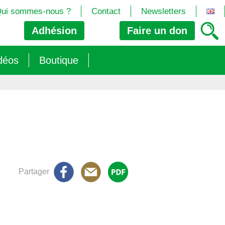
ui sommes-nous ?
Contact
Newsletters
Adhésion
Faire un
don
déos
Boutique
2024/25)
 les biotech
ns (2025)
 (OGM, Brevets, DSI, semences, Biotech…)
trement les OGM
e (2023/26)
sions » s’imposent aux législateurs européens ?
Partager