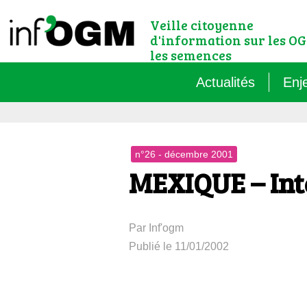
Veille citoyenne
d'information sur les OG
les semences
Actualités
Enj
Qu’
n°26 - décembre 2001
Règ
MEXIQUE – Int
Le 
Par Inf'ogm
Que
Publié le 11/01/2002
Que