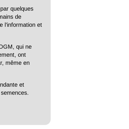
 par quelques
mains de
 l’information et
OGM, qui ne
tement, ont
Car, même en
endante et
es semences.