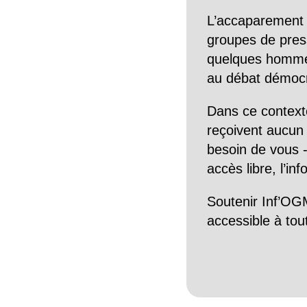
L’accaparement 
groupes de pres
quelques hommes 
au débat démocra
Dans ce context
reçoivent aucun r
besoin de vous -
accès libre, l’in
Soutenir Inf’OGM
accessible à tou