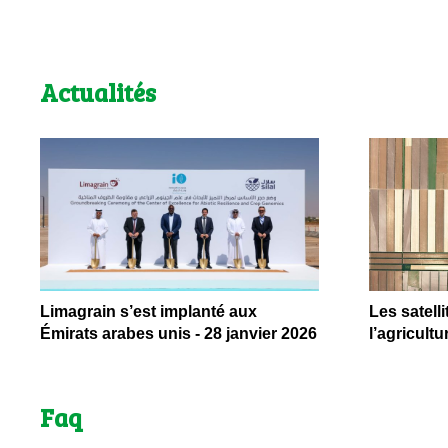
Actualités
Limagrain s’est implanté aux
Les satelli
Émirats arabes unis - 28 janvier 2026
l’agricult
Faq