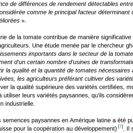
nce de différences de rendement détectables entre l
t considérée comme le principal facteur déterminant 
éliorées
».
trie de la tomate contribue de manière significative à
griculteurs. Une étude menée par le chercheur g
tissements importants dans le secteur de la tomat
ement d’un certain nombre d’usines de transformati
tir la qualité et la quantité de tomates nécessaires
vées, les agriculteurs préférant cultiver des variét
ver la qualité supérieure des variétés certifiées, m
à utiliser leurs variétés paysannes, qu’ils considè
 industrielle.
 des semences paysannes en Amérique latine a été 
[
7
]
uisse pour la coopération au développement)
. Il