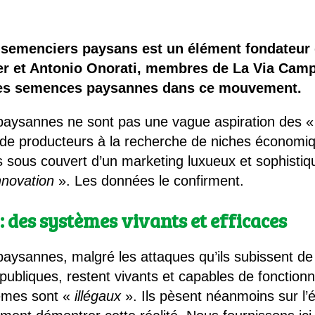
 brevets sur le vivant
y a semence…. et semence
semenciers paysans est un élément fondateur 
er et Antonio Onorati, membres de La Via Camp
ls sont les avantages et les inconvénients des OGM ?
des semences paysannes dans ce mouvement.
ysannes ne sont pas une vague aspiration des « 
s de producteurs à la recherche de niches économi
 sous couvert d’un marketing luxueux et sophistiqué.
nnovation
». Les données le confirment.
des systèmes vivants et efficaces
sannes, malgré les attaques qu’ils subissent de la
 publiques, restent vivants et capables de fonctio
tèmes sont «
illégaux
». Ils pèsent néanmoins sur l