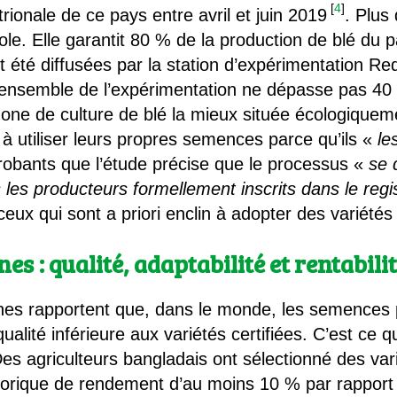
[
4
]
ionale de ce pays entre avril et juin 2019
. Plus
ole. Elle garantit 80 % de la production de blé du 
nt été diffusées par la station d’expérimentation Re
 l’ensemble de l’expérimentation ne dépasse pas 4
zone de culture de blé la mieux située écologique
 à utiliser leurs propres semences parce qu’ils «
le
probants que l’étude précise que le processus «
se 
ls les producteurs formellement inscrits dans le r
ceux qui sont a priori enclin à adopter des variétés 
s : qualité, adaptabilité et rentabili
ches rapportent que, dans le monde, les semences
alité inférieure aux variétés certifiées. C’est ce
es agriculteurs bangladais ont sélectionné des vari
éorique de rendement d’au moins 10 % par rapport