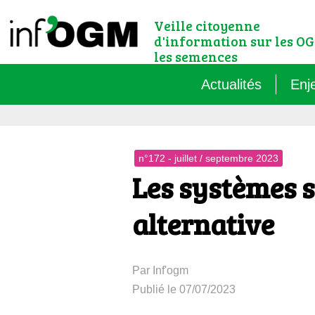
Veille citoyenne
d'information sur les OG
les semences
Actualités
Enj
Qu’
n°172 - juillet / septembre 2023
Règ
Les systèmes s
Le 
alternative
Que
Par Inf'ogm
Que
Publié le 07/07/2023