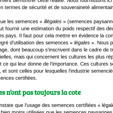
ent démontrer cette réalité. Nous fournissons ici
é en termes de sécurité et de souveraineté alimentai
ngue les semences «
illégales
» (semences paysann
ut fournir une estimation du poids respectif des 
es pays. Il faut pour cela mettre en évidence la c
degré d’utilisation des semences «
légales
». Nous p
e, dont beaucoup s’inscrivent dans le cadre de tr
lles, mais qui concernent les cultures les plus 
 ce qui leur donne de l’importance. Ces cultures so
t sont celles pour lesquelles l’industrie semenciè
nces certifiées.
s n’ont pas toujours la cote
 constate que l’usage des semences certifiées « léga
ois bien moins utilisées que les semences paysanne