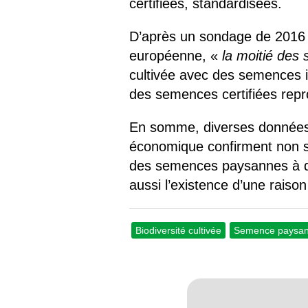
certifiées, standardisées.
D’après un sondage de 2016 s
européenne, «
la moitié des 
cultivée avec des semences i
des semences certifiées rep
En somme, diverses données t
économique confirment non seu
des semences paysannes à do
aussi l’existence d’une rais
Biodiversité cultivée
Semence paysa