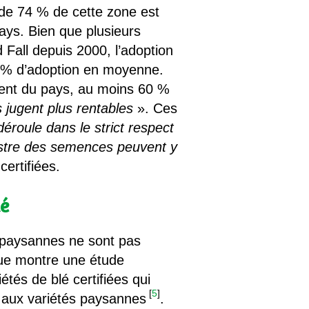
 de 74 % de cette zone est
pays. Bien que plusieurs
d Fall depuis 2000, l’adoption
0 % d’adoption en moyenne.
ment du pays, au moins 60 %
s jugent plus rentables
». Ces
déroule dans le strict respect
egistre des semences peuvent y
certifiées.
té
 paysannes ne sont pas
 que montre une étude
étés de blé certifiées qui
[
5
]
 aux variétés paysannes
.