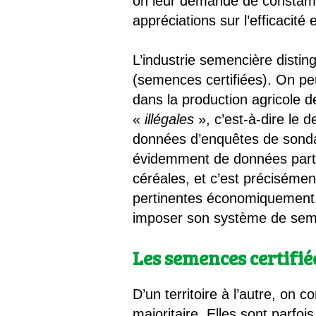
on leur demande de constamm
appréciations sur l’efficacit
L’industrie semencière disti
(semences certifiées). On pe
dans la production agricole d
«
illégales
», c’est-à-dire le 
données d’enquêtes de sondag
évidemment de données partie
céréales, et c’est précisément
pertinentes économiquement, e
imposer son système de seme
Les semences certifiée
D’un territoire à l’autre, on
majoritaire. Elles sont parf