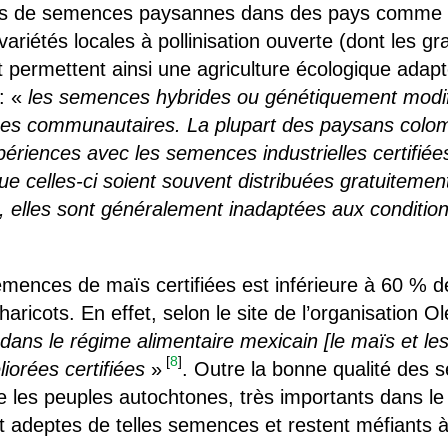
 de semences paysannes dans des pays comme le
 variétés locales à pollinisation ouverte (dont les gr
 permettent ainsi une agriculture écologique ada
 : «
les semences hybrides ou génétiquement modif
s communautaires. La plupart des paysans colom
ériences avec les semences industrielles certifié
ue celles-ci soient souvent distribuées gratuiteme
, elles sont généralement inadaptées aux conditi
semences de maïs certifiées est inférieure à 60 % 
aricots. En effet, selon le site de l’organisation 
dans le régime alimentaire mexicain [le maïs et les
[
8
]
orées certifiées
»
. Outre la bonne qualité des
ue les peuples autochtones, très importants dans le 
 adeptes de telles semences et restent méfiants à 