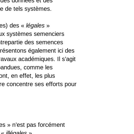
 des données et des
re de tels systèmes.
es) des «
légales
»
deux systèmes semenciers
ontrepartie des semences
résentons également ici des
avaux académiques. Il s’agit
répandues, comme les
nt, en effet, les plus
re concentre ses efforts pour
les » n’est pas forcément
s «
illégales
».