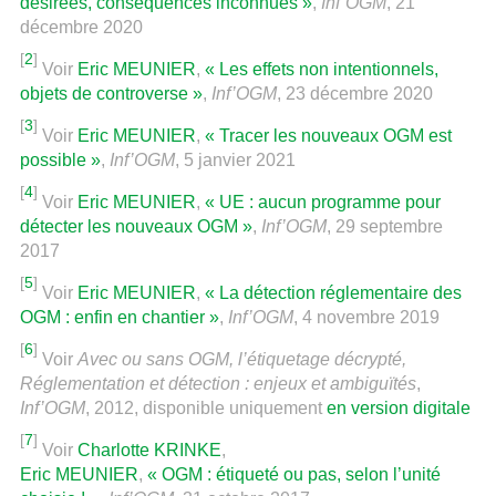
désirées, conséquences inconnues »
,
Inf’OGM
, 21
décembre 2020
[
2
]
Voir
Eric MEUNIER
,
« Les effets non intentionnels,
objets de controverse »
,
Inf’OGM
, 23 décembre 2020
[
3
]
Voir
Eric MEUNIER
,
« Tracer les nouveaux OGM est
possible »
,
Inf’OGM
, 5 janvier 2021
[
4
]
Voir
Eric MEUNIER
,
« UE : aucun programme pour
détecter les nouveaux OGM »
,
Inf’OGM
, 29 septembre
2017
[
5
]
Voir
Eric MEUNIER
,
« La détection réglementaire des
OGM : enfin en chantier »
,
Inf’OGM
, 4 novembre 2019
[
6
]
Voir
Avec ou sans OGM, l’étiquetage décrypté,
Réglementation et détection : enjeux et ambiguïtés
,
Inf’OGM
, 2012, disponible uniquement
en version digitale
[
7
]
Voir
Charlotte KRINKE
,
Eric MEUNIER
,
« OGM : étiqueté ou pas, selon l’unité