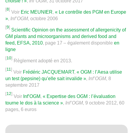
choisie ! »
,
Inf’OGM
, 31 octobre 2017
[
8
]
Voir
Eric MEUNIER
,
« Le contrôle des PGM en Europe
»
,
Inf’OGM
, octobre 2006
[
9
]
Scientific Opinion on the assessment of allergenicity of
GM plants and microorganisms and derived food and
feed, EFSA, 2010
, page 17 – également disponible
en
ligne
[
10
]
Règlement adopté en 2013.
[
11
]
Voir
Frédéric JACQUEMART
,
« OGM : l’Aesa utilise
un test (pepsine) qu’elle sait invalide »
,
Inf’OGM
, 8
septembre 2017
[
12
]
Voir
Inf’OGM
,
« Expertise des OGM : l’évaluation
tourne le dos à la science »
,
Inf’OGM
, 9 octobre 2012, 60
pages, 6 euros