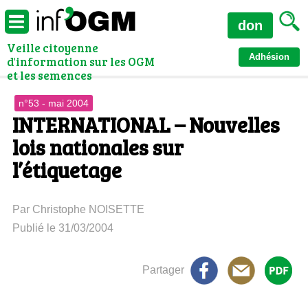
don
Veille citoyenne
Adhésion
d'information sur les OGM
et les semences
n°53 - mai 2004
INTERNATIONAL – Nouvelles
lois nationales sur
l’étiquetage
Par Christophe NOISETTE
Publié le 31/03/2004
Partager