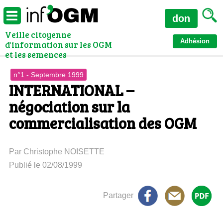
don
Veille citoyenne
Adhésion
d'information sur les OGM
et les semences
n°1 - Septembre 1999
INTERNATIONAL –
négociation sur la
commercialisation des OGM
Par Christophe NOISETTE
Publié le 02/08/1999
Partager