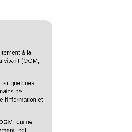
itement à la
n du vivant (OGM,
 par quelques
mains de
 l’information et
OGM, qui ne
tement, ont