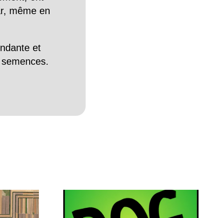
Car, même en
endante et
es semences.