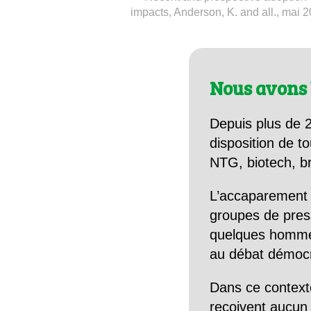
impacts, Anderson, K. and all., mai 
Nous avons 
Depuis plus de 2
disposition de to
NTG, biotech, br
L’accaparement 
groupes de pres
quelques hommes 
au débat démocra
Dans ce context
reçoivent aucun r