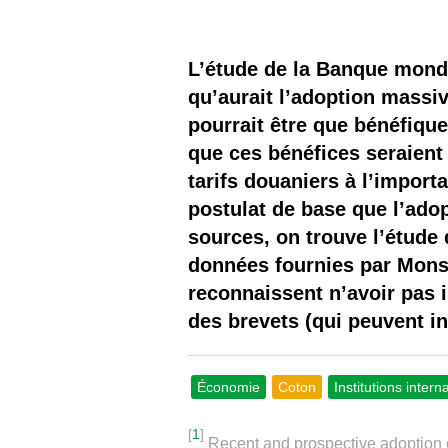
Les
Il 
L’étude de la Banque mondi
qu’aurait l’adoption massi
Que
pourrait être que bénéfiqu
que ces bénéfices seraient 
tarifs douaniers à l’impor
postulat de base que l’adop
sources, on trouve l’étud
données fournies par Mons
reconnaissent n’avoir pas 
des brevets (qui peuvent in
Économie
Coton
Institutions intern
[
1
]
Recent and prospective adoption o