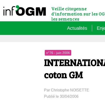
Veille citoyenne
d'information sur les OG
les semences
Actualités
Enj
Qu’
n°76 - juin 2006
Règ
INTERNATIONAL
Le 
coton GM
Que
Par Christophe NOISETTE
Que
Publié le 30/04/2006