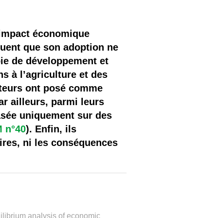
l’impact économique
quent que son adoption ne
oie de développement et
s à l’agriculture et des
auteurs ont posé comme
r ailleurs, parmi leurs
asée uniquement sur des
M n°40
). Enfin, ils
ires, ni les conséquences
ilibrium analysis of economic