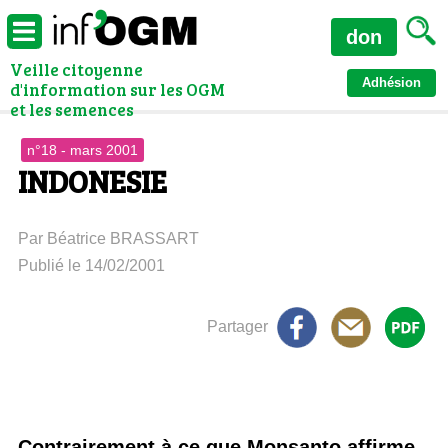
don
Veille citoyenne
Adhésion
d'information sur les OGM
et les semences
n°18 - mars 2001
INDONESIE
Par Béatrice BRASSART
Publié le 14/02/2001
Partager
Contrairement à ce que Monsanto affirme,