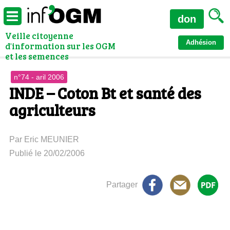
don
Veille citoyenne
Adhésion
d'information sur les OGM
et les semences
n°74 - aril 2006
INDE – Coton Bt et santé des
agriculteurs
Par Eric MEUNIER
Publié le 20/02/2006
Partager