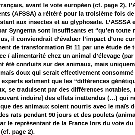
 brevets sur le vivant
rançais, avant le vote européen (cf. page 2), l
ents (AFSSA) a réitéré pour la troisième fois de
y a semence…. et semence
stant aux insectes et au glyphosate. L’ASSSA 
r Syngenta sont insuffisants et “qu’en toute ri
ls sont les avantages et les inconvénients des OGM ?
ndus, il conviendrait d’évaluer l’impact d’une 
nt de transformation Bt 11 par une étude de to
ce / alimentarité chez un animal d’élevage (par
nt été conduits sur des animaux, mais uniqueme
le maïs doux qui serait effectivement consommé
 experts estiment que les “différences génétiqu
oux, se traduisent par des différences notables
uvant induire] des effets inattendus (…) qui n
 que des animaux soient nourris avec le maïs 
es rats pendant 90 jours et des poulets (anima
 par le représentant de la France lors du vote d
(cf. page 2).