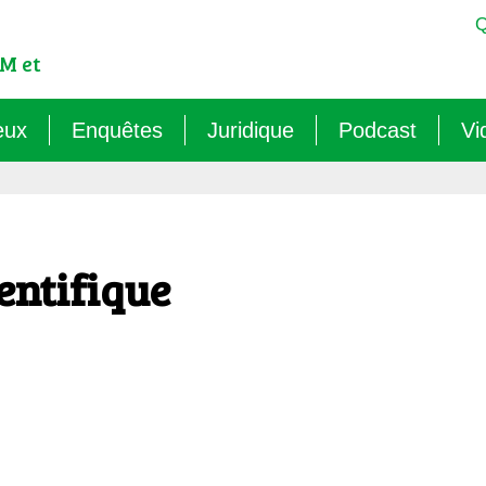
Q
M et
eux
Enquêtes
Juridique
Podcast
Vi
est-ce qu’un OGM ?
Sémantique : les mots sens dessus dessous (
Veille juridique
OMG ! Décodons
lementation internationale des OGM
Agritech : nouvelle dépendance pour les paysa
Chantiers législatifs en cours
Raconte-moi au
entifique
cadre réglementaire européen des OGM
Les micro-organismes OGM : l’offensive caché
Quelles procédures de « discus
ls sont les risques des OGM pour l’environnement ?
Le mirage du biocontrôle (2024)
ls sont les risques des OGM pour la santé ?
Les vaccins « biotechnologiques » (2022/26)