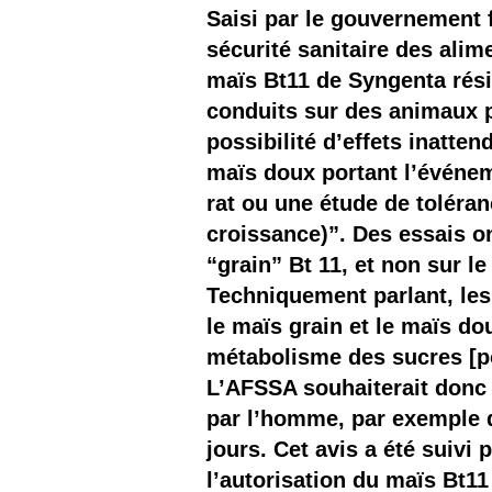
Les
Saisi par le gouvernement f
sécurité sanitaire des alim
Il 
maïs Bt11 de Syngenta rési
conduits sur des animaux pa
Que
possibilité d’effets inatte
maïs doux portant l’événeme
rat ou une étude de toléran
croissance)”. Des essais o
“grain” Bt 11, et non sur 
Techniquement parlant, les
le maïs grain et le maïs d
métabolisme des sucres [po
L’AFSSA souhaiterait donc
par l’homme, par exemple d
jours. Cet avis a été suivi
l’autorisation du maïs Bt11 