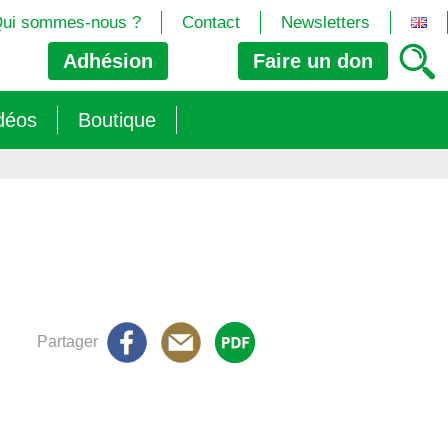
ui sommes-nous ?
Contact
Newsletters
Adhésion
Faire un
don
déos
Boutique
2024/25)
 les biotech
ns (2025)
 (OGM, Brevets, DSI, semences, Biotech…)
trement les OGM
e (2023/26)
sions » s’imposent aux législateurs européens ?
Partager