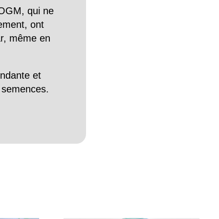
OGM, qui ne
tement, ont
Car, même en
endante et
es semences.