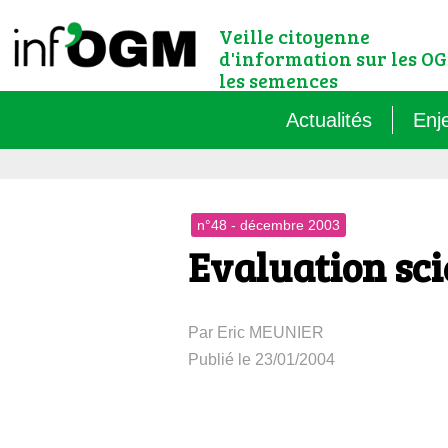
Veille citoyenne
d'information sur les OG
les semences
Actualités
Enj
Qu’
n°48 - décembre 2003
Règ
Evaluation sci
Le 
Par Eric MEUNIER
Que
Publié le 23/01/2004
Que