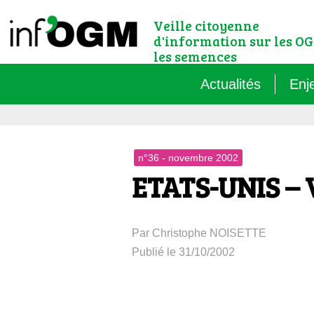
Veille citoyenne
d'information sur les OG
les semences
Actualités
Enj
Qu’
n°36 - novembre 2002
Règ
ETATS-UNIS – V
Le 
Par Christophe NOISETTE
Que
Publié le 31/10/2002
Que