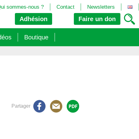
ui sommes-nous ?
Contact
Newsletters
Adhésion
Faire un
don
déos
Boutique
2024/25)
 les biotech
ns (2025)
 (OGM, Brevets, DSI, semences, Biotech…)
trement les OGM
e (2023/26)
sions » s’imposent aux législateurs européens ?
Partager