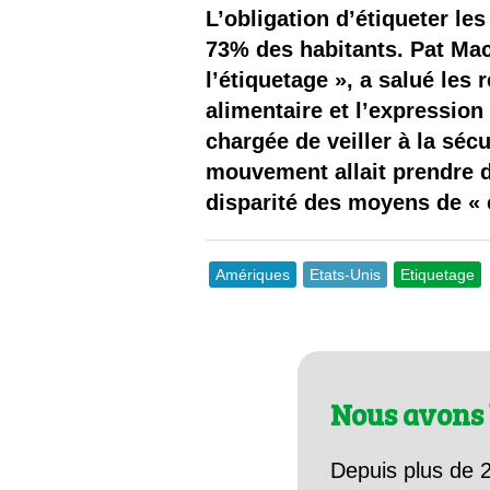
Les
L’obligation d’étiqueter le
73% des habitants. Pat MacC
Il 
l’étiquetage », a salué les
alimentaire et l’expressio
Que
chargée de veiller à la séc
mouvement allait prendre de
disparité des moyens de « 
Amériques
Etats-Unis
Etiquetage
Nous avons 
Depuis plus de 2