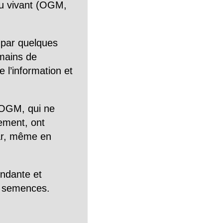
n du vivant (OGM,
 par quelques
mains de
 l’information et
OGM, qui ne
tement, ont
Car, même en
endante et
es semences.