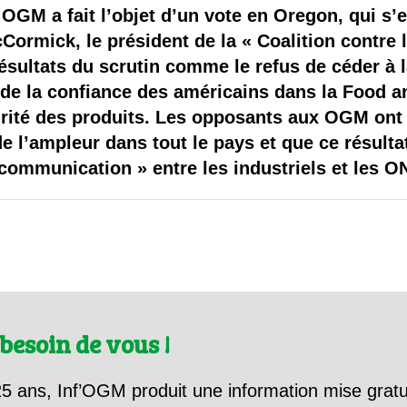
 brevets sur le vivant
s OGM a fait l’objet d’un vote en Oregon, qui s’e
ormick, le président de la « Coalition contre l
y a semence…. et semence
 résultats du scrutin comme le refus de céder à
n de la confiance des américains dans la Food 
ls sont les avantages et les inconvénients des OGM ?
urité des produits. Les opposants aux OGM ont 
 l’ampleur dans tout le pays et que ce résultat 
communication » entre les industriels et les O
besoin de vous !
5 ans, Inf’OGM produit une information mise gratu