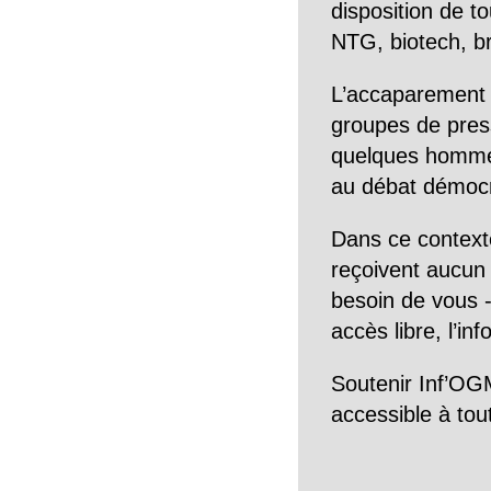
disposition de to
NTG, biotech, br
L’accaparement 
groupes de pres
quelques hommes 
au débat démocra
Dans ce context
reçoivent aucun r
besoin de vous -
accès libre, l’in
Soutenir Inf’OGM
accessible à tou