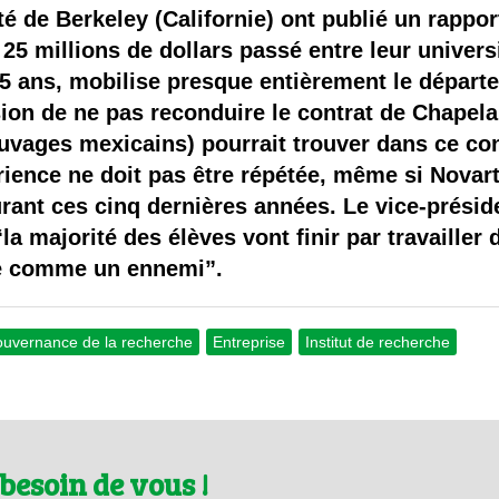
 brevets sur le vivant
té de Berkeley (Californie) ont publié un rappo
5 millions de dollars passé entre leur universi
y a semence…. et semence
 5 ans, mobilise presque entièrement le départ
ion de ne pas reconduire le contrat de Chapela
ls sont les avantages et les inconvénients des OGM ?
vages mexicains) pourrait trouver dans ce con
rience ne doit pas être répétée, même si Novar
rant ces cinq dernières années. Le vice-préside
la majorité des élèves vont finir par travailler
rie comme un ennemi”.
uvernance de la recherche
Entreprise
Institut de recherche
besoin de vous !