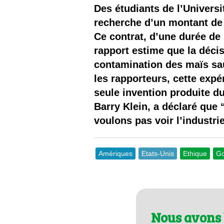
Les
Des étudiants de l’Universi
recherche d’un montant de 2
Il 
Ce contrat, d’une durée de
rapport estime que la décis
Que
contamination des maïs sau
les rapporteurs, cette expé
seule invention produite du
Barry Klein, a déclaré que “
voulons pas voir l’indust
Amériques
Etats-Unis
Ethique
Go
Nous avons 