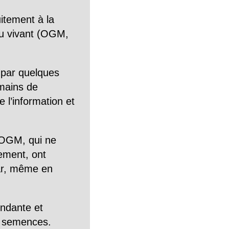
itement à la
n du vivant (OGM,
 par quelques
mains de
 l’information et
OGM, qui ne
tement, ont
Car, même en
endante et
es semences.