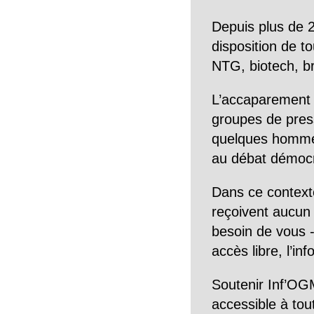
Depuis plus de 2
disposition de to
NTG, biotech, br
L’accaparement 
groupes de pres
quelques hommes 
au débat démocra
Dans ce context
reçoivent aucun r
besoin de vous -
accès libre, l’in
Soutenir Inf’OGM
accessible à tou