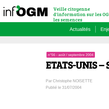
Veille citoyenne
d'information sur les OG
les semences
Actualités
Enj
Qu’
n°56 - août / septembre 2004
Règ
ETATS-UNIS – S
Le 
Par Christophe NOISETTE
Que
Publié le 31/07/2004
Que