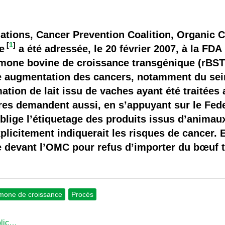
 brevets sur le vivant
y a semence…. et semence
ociations, Cancer Prevention Coalition, Organic
[
1
]
e
a été adressée, le 20 février 2007, à la FDA
ls sont les avantages et les inconvénients des OGM ?
rmone bovine de croissance transgénique (rBST
 augmentation des cancers, notamment du sein,
ation de lait issu de vaches ayant été traitées
res demandent aussi, en s’appuyant sur le Fed
lige l’étiquetage des produits issus d’animaux
licitement indiquerait les risques de cancer. 
 devant l’OMC pour refus d’importer du bœuf tr
mone de croissance
Procès
blic…