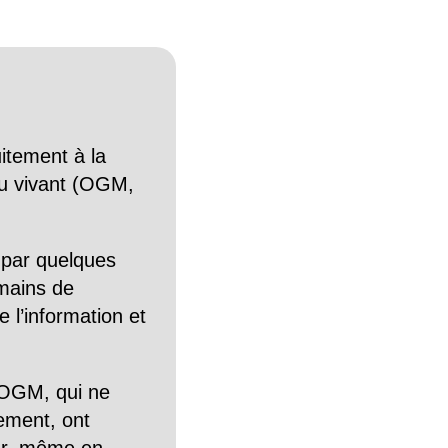
itement à la
n du vivant (OGM,
 par quelques
mains de
 l’information et
OGM, qui ne
tement, ont