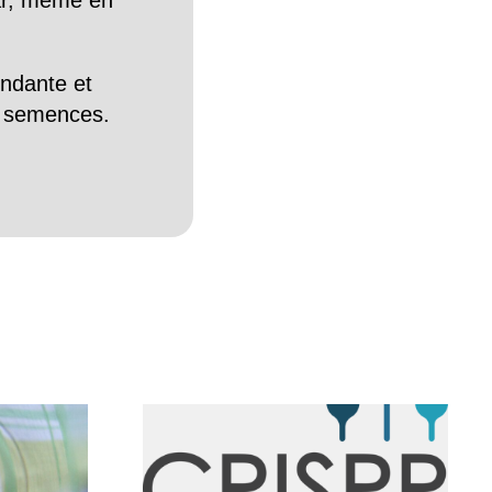
Car, même en
endante et
es semences.