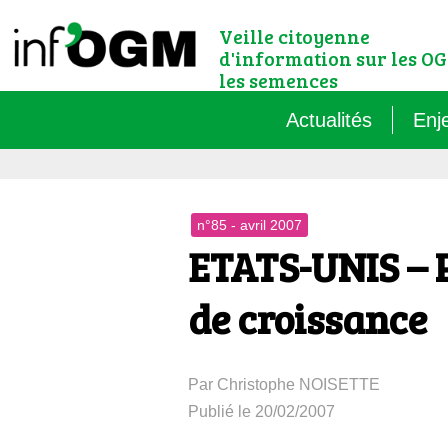
Veille citoyenne
d'information sur les OG
les semences
Actualités
Enj
Qu’
n°85 - avril 2007
Règ
ETATS-UNIS – 
Le 
de croissance
Que
Par Christophe NOISETTE
Que
Publié le 20/02/2007