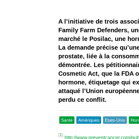
Les
Il 
A l’initiative de trois ass
Family Farm Defenders, un
Que
marché le Posilac, une ho
La demande précise qu’une
prostate, liée à la consomm
démontrée. Les pétitionnai
Cosmetic Act, que la FDA ob
hormone, étiquetage qui exp
attaqué l’Union européenne
perdu ce conflit.
Santé
Amériques
Etats-Unis
Hor
[
1
]
http://www.preventcancer.com/pu