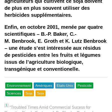
agriculteurs qui cultivent ce soja doivent
de plus en plus souvent utiliser des
herbicides supplémentaires.
Enfin, en octobre 2001, menée par quatre
scientifiques – B.-P. Baker, C.-
M. Benbrook, E. Groth et K. Lutz Benbrook
– une étude s’est intéressée aux résidus
de pesticides entre les fruits et légumes
issus de l’agriculture biologique,
transgénique et conventionelle.
Environnement
Amériques
Etats-Unis
Pesticide
Sciences
Soja
Soja
[
1
]
“Troubled Times Amid Commercial Sucess for