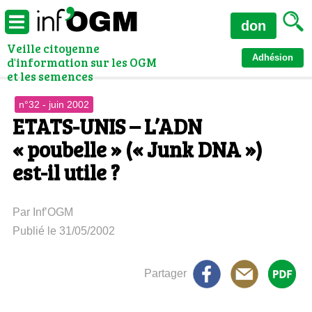
don
Veille citoyenne
Adhésion
d'information sur les OGM
et les semences
n°32 - juin 2002
ETATS-UNIS – L’ADN
« poubelle » (« Junk DNA »)
est-il utile ?
Par Inf’OGM
Publié le 31/05/2002
Partager