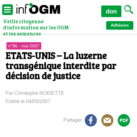
don
Veille citoyenne
Adhésion
d'information sur les OGM
et les semences
n°86 - mai 2007
ETATS-UNIS – La luzerne
transgénique interdite par
décision de justice
Par Christophe NOISETTE
Publié le 04/05/2007
Partager