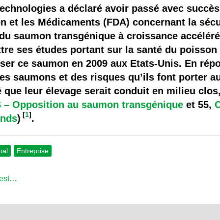
 brevets sur le vivant
echnologies a déclaré avoir passé avec succès 
n et les Médicaments (FDA) concernant la sécur
y a semence…. et semence
u saumon transgénique à croissance accélérée
re ses études portant sur la santé du poisson 
ls sont les avantages et les inconvénients des OGM ?
ser ce saumon en 2009 aux Etats-Unis. En répo
ces saumons et des risques qu’ils font porter 
que leur élevage serait conduit en milieu clos,
 – Opposition au saumon transgénique
et 55,
[
1
]
ands
)
.
mal
Entreprise
test…