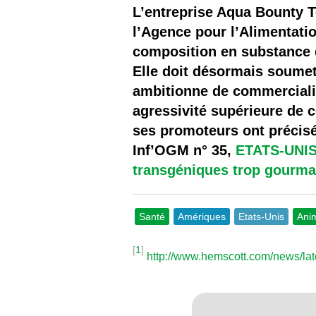
Les
L’entreprise Aqua Bounty T
l’Agence pour l’Alimentatio
Il 
composition en substance d
Elle doit désormais soumett
Que
ambitionne de commerciali
agressivité supérieure de 
ses promoteurs ont précisé 
Inf’OGM n° 35,
ETATS-UNIS
transgéniques trop gourm
Santé
Amériques
Etats-Unis
Ani
[
1
]
http://www.hemscott.com/news/la