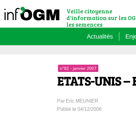
Veille citoyenne
d'information sur les OG
les semences
Actualités
Enj
Qu’
n°82 - janvier 2007
Règ
ETATS-UNIS – 
Le 
Par Eric MEUNIER
Que
Publié le 04/12/2006
Que