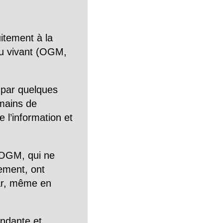
itement à la
n du vivant (OGM,
 par quelques
mains de
 l’information et
OGM, qui ne
tement, ont
Car, même en
endante et