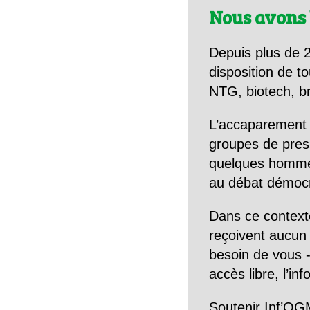
Nous avons 
Depuis plus de 2
disposition de to
NTG, biotech, br
L’accaparement 
groupes de pres
quelques hommes 
au débat démocra
Dans ce context
reçoivent aucun r
besoin de vous -
accès libre, l’in
Soutenir Inf’OGM