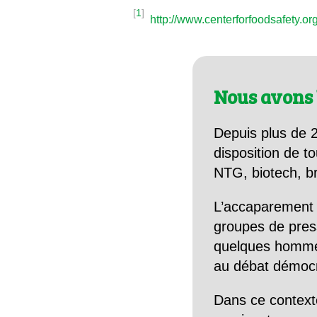
[
1
]
http://www.centerforfoodsafety.o
Nous avons 
Depuis plus de 2
disposition de to
NTG, biotech, br
L’accaparement 
groupes de pres
quelques hommes 
au débat démocra
Dans ce context