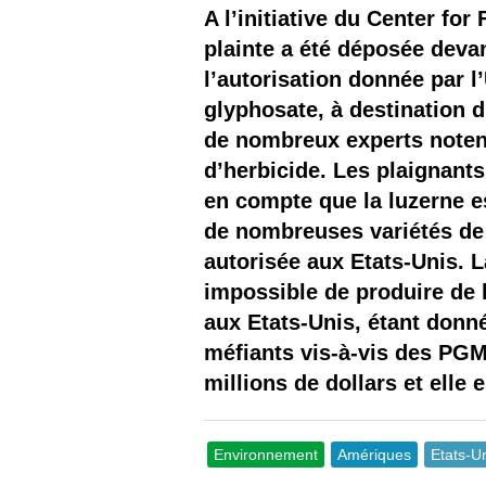
Les
A l’initiative du Center for
plainte a été déposée devan
Il 
l’autorisation donnée par 
glyphosate, à destination d
Que
de nombreux experts noten
d’herbicide. Les plaignant
en compte que la luzerne es
de nombreuses variétés de l
autorisée aux Etats-Unis. L
impossible de produire de 
aux Etats-Unis, étant donn
méfiants vis-à-vis des PGM
millions de dollars et elle 
Environnement
Amériques
Etats-U