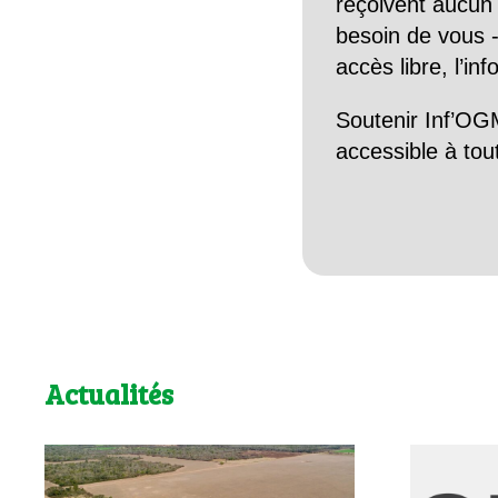
reçoivent aucun r
besoin de vous -
accès libre, l’in
Soutenir Inf’OGM
accessible à tou
Actualités