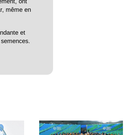
tement, ont
Car, même en
endante et
es semences.