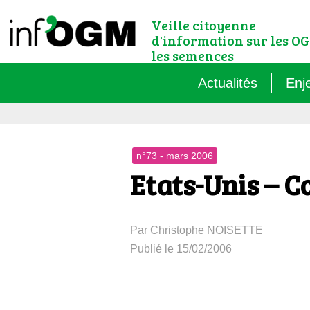
Veille citoyenne
d'information sur les OG
les semences
Actualités
Enj
Qu’
n°73 - mars 2006
Règ
Etats-Unis – C
Le 
Par Christophe NOISETTE
Que
Publié le 15/02/2006
Que