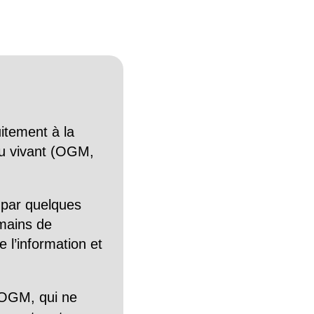
itement à la
n du vivant (OGM,
 par quelques
mains de
 l’information et
OGM, qui ne