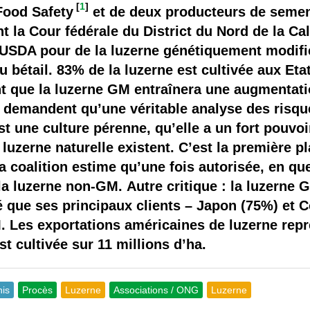
 brevets sur le vivant
[
1
]
 Food Safety
et de deux producteurs de semen
t la Cour fédérale du District du Nord de la Cal
y a semence…. et semence
l’USDA pour de la luzerne génétiquement modifié
u bétail. 83% de la luzerne est cultivée aux Eta
ls sont les avantages et les inconvénients des OGM ?
t que la luzerne GM entraînera une augmentat
s demandent qu’une véritable analyse des risque
t une culture pérenne, qu’elle a un fort pouvo
uzerne naturelle existent. C’est la première pl
a coalition estime qu’une fois autorisée, en qu
la luzerne non-GM. Autre critique : la luzerne
é que ses principaux clients – Japon (75%) et 
. Les exportations américaines de luzerne rep
est cultivée sur 11 millions d’ha.
nis
Procès
Luzerne
Associations / ONG
Luzerne