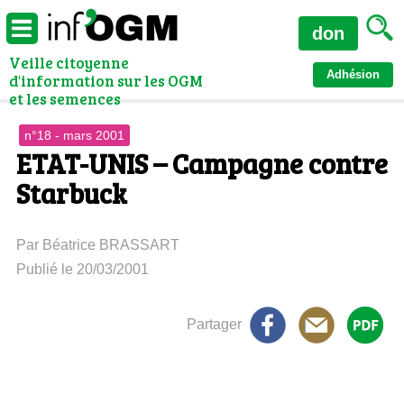
don
Veille citoyenne
Adhésion
d'information sur les OGM
et les semences
n°18 - mars 2001
ETAT-UNIS – Campagne contre
Starbuck
Par Béatrice BRASSART
Publié le 20/03/2001
Partager