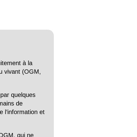
itement à la
n du vivant (OGM,
 par quelques
mains de
 l’information et
OGM, qui ne