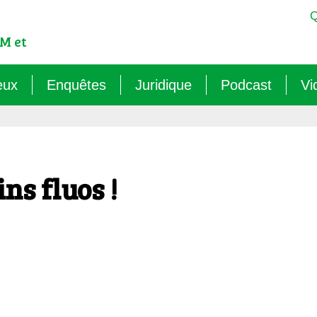
Q
M et
eux
Enquêtes
Juridique
Podcast
Vi
est-ce qu’un OGM ?
Sémantique : les mots sens dessus dessous (
Veille juridique
OMG ! Décodons
lementation internationale des OGM
Agritech : nouvelle dépendance pour les paysa
Chantiers législatifs en cours
Raconte-moi au
ns fluos !
cadre réglementaire européen des OGM
Les micro-organismes OGM : l’offensive caché
Quelles procédures de « discus
ls sont les risques des OGM pour l’environnement ?
Le mirage du biocontrôle (2024)
ls sont les risques des OGM pour la santé ?
Les vaccins « biotechnologiques » (2022/26)