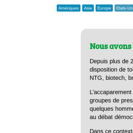
Amériques
Asie
Europe
Etats-Un
Nous avons 
Depuis plus de 2
disposition de to
NTG, biotech, br
L’accaparement 
groupes de pres
quelques hommes 
au débat démocra
Dans ce context