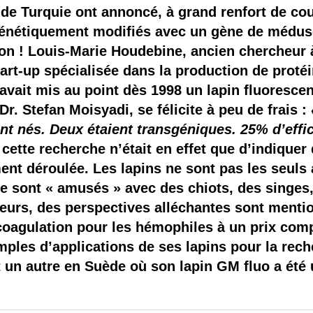
 brevets sur le vivant
de Turquie ont annoncé, à grand renfort de co
génétiquement modifiés avec un gène de méduse
y a semence…. et semence
ion ! Louis-Marie Houdebine, ancien chercheur à
art-up spécialisée dans la production de protéi
ls sont les avantages et les inconvénients des OGM ?
avait mis au point dès 1998 un lapin fluorescen
r. Stefan Moisyadi, se félicite à peu de frais :
nt nés. Deux étaient transgéniques. 25% d’effic
e cette recherche n’était en effet que d’indiquer
ent déroulée. Les lapins ne sont pas les seuls 
se sont « amusés » avec des chiots, des singes,
urs, des perspectives alléchantes sont ment
coagulation pour les hémophiles à un prix comp
les d’applications de ses lapins pour la rech
t un autre en Suède où son lapin GM fluo a ét