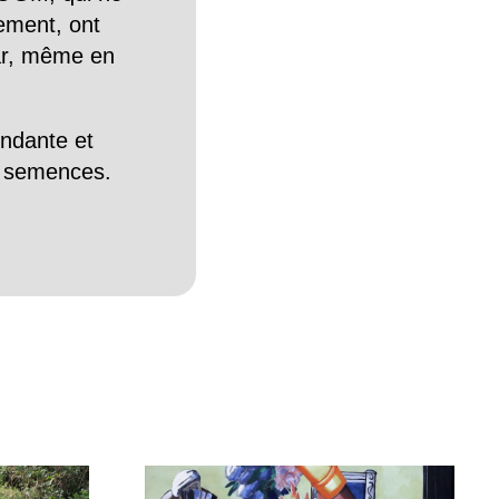
tement, ont
Car, même en
endante et
es semences.