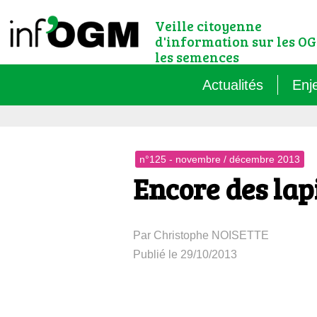
Veille citoyenne
d'information sur les OG
les semences
Actualités
Enj
Qu’
n°125 - novembre / décembre 2013
Règ
Encore des lapi
Le 
Par Christophe NOISETTE
Que
Publié le 29/10/2013
Que