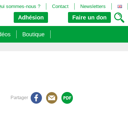
ui sommes-nous ?
Contact
Newsletters
Adhésion
Faire un
don
déos
Boutique
2024/25)
 les biotech
ns (2025)
 (OGM, Brevets, DSI, semences, Biotech…)
trement les OGM
e (2023/26)
sions » s’imposent aux législateurs européens ?
Partager