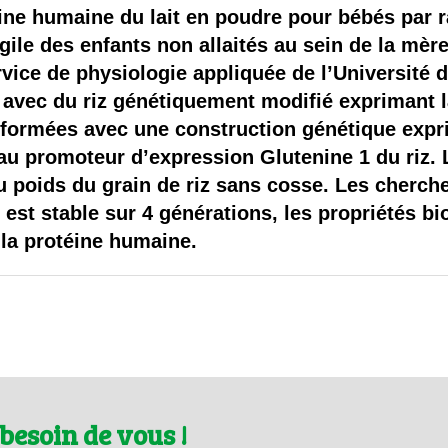
 brevets sur le vivant
ine humaine du lait en poudre pour bébés par r
ile des enfants non allaités au sein de la mère.
y a semence…. et semence
ervice de physiologie appliquée de l’Université
e avec du riz génétiquement modifié exprimant 
ls sont les avantages et les inconvénients des OGM ?
nsformées avec une construction génétique expr
au promoteur d’expression Glutenine 1 du riz. 
 poids du grain de riz sans cosse. Les cherche
 est stable sur 4 générations, les propriétés 
 la protéine humaine.
besoin de vous !