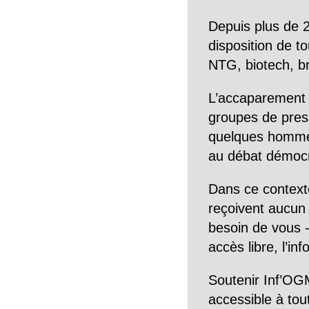
Depuis plus de 2
disposition de to
NTG, biotech, br
L’accaparement 
groupes de pres
quelques hommes 
au débat démocra
Dans ce context
reçoivent aucun r
besoin de vous -
accès libre, l’in
Soutenir Inf’OGM
accessible à tou