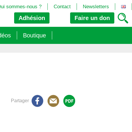
ui sommes-nous ?
Contact
Newsletters
Adhésion
Faire un
don
déos
Boutique
2024/25)
 les biotech
ns (2025)
 (OGM, Brevets, DSI, semences, Biotech…)
trement les OGM
e (2023/26)
sions » s’imposent aux législateurs européens ?
Partager