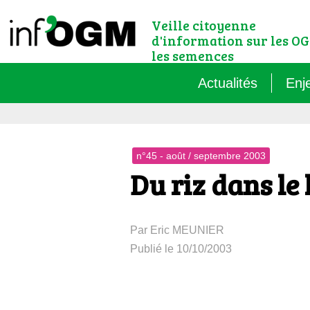
Veille citoyenne
d'information sur les OG
les semences
Actualités
Enj
Qu’
n°45 - août / septembre 2003
Règ
Du riz dans le 
Le 
Par Eric MEUNIER
Que
Publié le 10/10/2003
Que