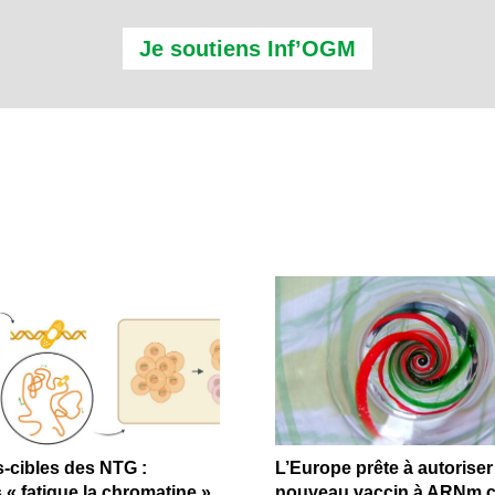
Je soutiens Inf’OGM
s-cibles des NTG :
L’Europe prête à autoriser
 « fatigue la chromatine »
nouveau vaccin à ARNm 