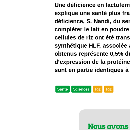
Les
Une déficience en lactoferr
explique une santé plus frag
Il 
déficience, S. Nandi, du s
compléter le lait en poudr
Que
cellules de riz ont été tra
synthétique HLF, associée 
obtenus représente 0,5% du
d’expression de la protéine
sont en partie identiques à
Santé
Sciences
Riz
Riz
Nous avons 