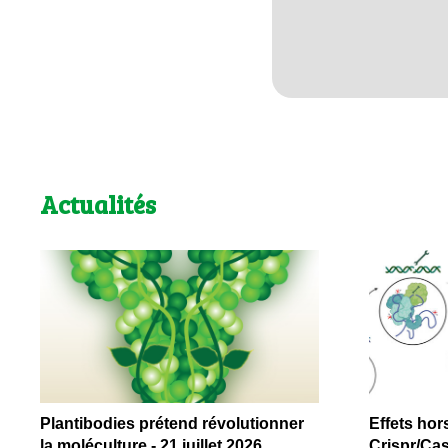
Actualités
Plantibodies prétend révolutionner
Effets hor
la moléculture - 21 juillet 2026
Crispr/Cas