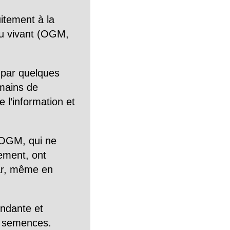
itement à la
n du vivant (OGM,
 par quelques
mains de
 l’information et
OGM, qui ne
tement, ont
Car, même en
endante et
es semences.