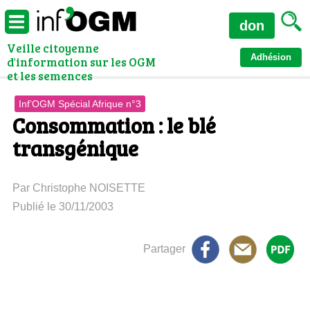
don
Veille citoyenne
Adhésion
d'information sur les OGM
et les semences
Inf’OGM Spécial Afrique n°3
Consommation : le blé
transgénique
Par Christophe NOISETTE
Publié le 30/11/2003
Partager