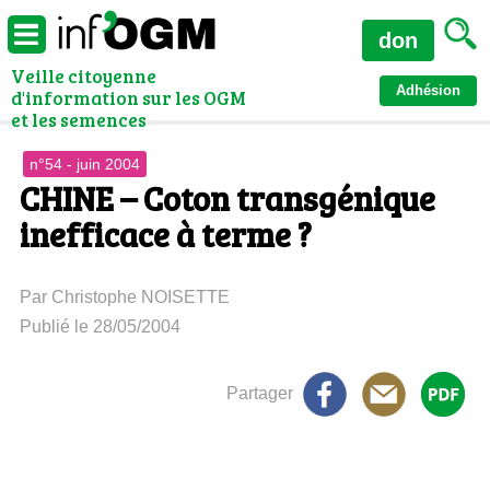
don
Veille citoyenne
Adhésion
d'information sur les OGM
et les semences
n°54 - juin 2004
CHINE – Coton transgénique
inefficace à terme ?
Par Christophe NOISETTE
Publié le 28/05/2004
Partager