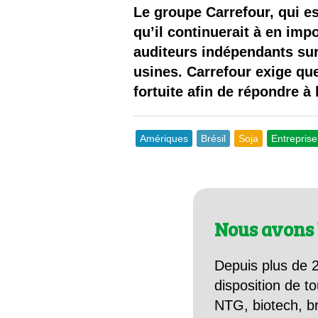
Les
Le groupe Carrefour, qui es
qu’il continuerait à en impo
Il 
auditeurs indépendants sur
usines. Carrefour exige q
Que
fortuite afin de répondre à
Amériques
Brésil
Soja
Entreprise
Nous avons 
Depuis plus de 2
disposition de to
NTG, biotech, br