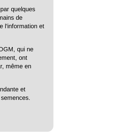
 par quelques
mains de
 l’information et
OGM, qui ne
tement, ont
Car, même en
endante et
es semences.