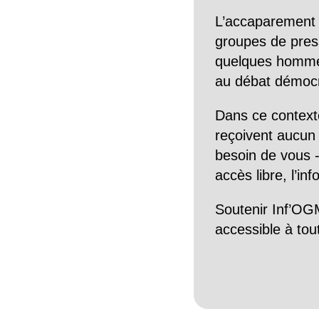
L’accaparement 
groupes de pres
quelques hommes 
au débat démocra
Dans ce context
reçoivent aucun r
besoin de vous -
accès libre, l’in
Soutenir Inf’OGM
accessible à tou