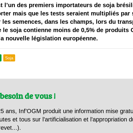
 brevets sur le vivant
t l’un des premiers importateurs de soja brésil
rter mais que les tests seraient multipliés par 
y a semence…. et semence
 les semences, dans les champs, lors du transpo
ue le soja contienne moins de 0,5% de produit
ls sont les avantages et les inconvénients des OGM ?
 la nouvelle législation européenne.
Soja
besoin de vous !
5 ans, Inf’OGM produit une information mise gratu
utes et tous sur l’artificialisation et l’appropriatio
evet...).