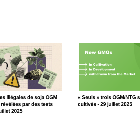
es illégales de soja OGM
« Seuls » trois OGM/NTG 
 révélées par des tests
cultivés - 29 juillet 2025
illet 2025