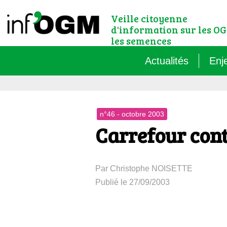
Veille citoyenne
d'information sur les OG
les semences
Actualités
Enj
Qu’
n°46 - octobre 2003
Règ
Carrefour cont
Le 
Par Christophe NOISETTE
Que
Publié le 27/09/2003
Que