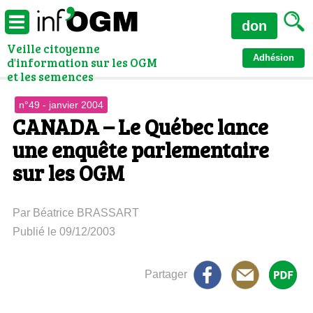
don
Veille citoyenne
Adhésion
d'information sur les OGM
et les semences
n°49 - janvier 2004
CANADA – Le Québec lance
une enquête parlementaire
sur les OGM
Par Béatrice BRASSART
Publié le 09/12/2003
Partager