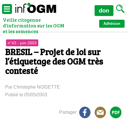
don
Veille citoyenne
Adhésion
d'information sur les OGM
et les semences
n°43 - juin 2003
BRESIL – Projet de loi sur
l’étiquetage des OGM très
contesté
Par Christophe NOISETTE
Publié le 05/05/2003
Partager