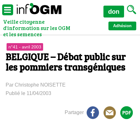
don
Veille citoyenne
Adhésion
d'information sur les OGM
et les semences
n°41 - avril 2003
BELGIQUE – Débat public sur
les pommiers transgéniques
Par Christophe NOISETTE
Publié le 11/04/2003
Partager