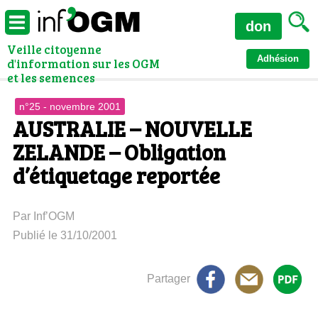
don
Veille citoyenne
Adhésion
d'information sur les OGM
et les semences
n°25 - novembre 2001
AUSTRALIE – NOUVELLE
ZELANDE – Obligation
d’étiquetage reportée
Par Inf’OGM
Publié le 31/10/2001
Partager