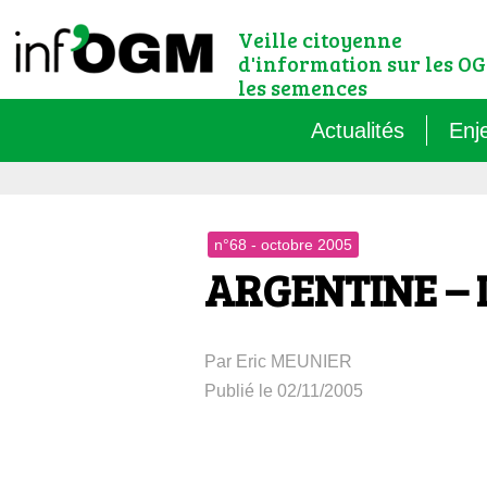
Veille citoyenne
d'information sur les OG
les semences
Actualités
Enj
Qu’
n°68 - octobre 2005
Règ
ARGENTINE – L
Le 
Par Eric MEUNIER
Que
Publié le 02/11/2005
Que