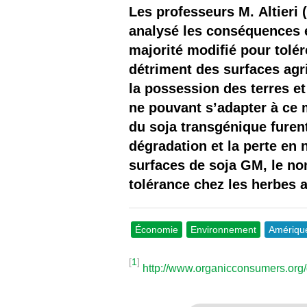
Les
Les professeurs M. Altieri 
analysé les conséquences 
Il 
majorité modifié pour tolér
détriment des surfaces agr
Que
la possession des terres e
ne pouvant s’adapter à ce 
du soja transgénique furen
dégradation et la perte en
surfaces de soja GM, le nom
tolérance chez les herbes 
Économie
Environnement
Amériqu
[
1
]
http://www.organicconsumers.org