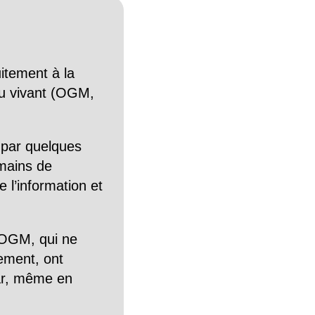
itement à la
n du vivant (OGM,
 par quelques
mains de
 l’information et
OGM, qui ne
tement, ont
Car, même en