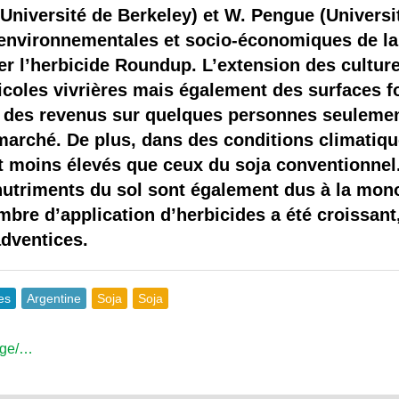
 brevets sur le vivant
(Université de Berkeley) et W. Pengue (Univers
environnementales et socio-économiques de la
y a semence…. et semence
er l’herbicide Roundup. L’extension des culture
icoles vivrières mais également des surfaces fo
ls sont les avantages et les inconvénients des OGM ?
t des revenus sur quelques personnes seulement
marché. De plus, dans des conditions climatiq
t moins élevés que ceux du soja conventionnel.
 nutriments du sol sont également dus à la mono
bre d’application d’herbicides a été croissant,
adventices.
es
Argentine
Soja
Soja
/ge/…