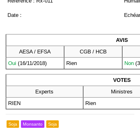
Référence : Rx-011
Humain
Date :
Echéan
AVIS
AESA / EFSA
CGB / HCB
Oui
(16/11/2018)
Rien
Non
(3
VOTES
Experts
Ministres
RIEN
Rien
Soja
Monsanto
Soja