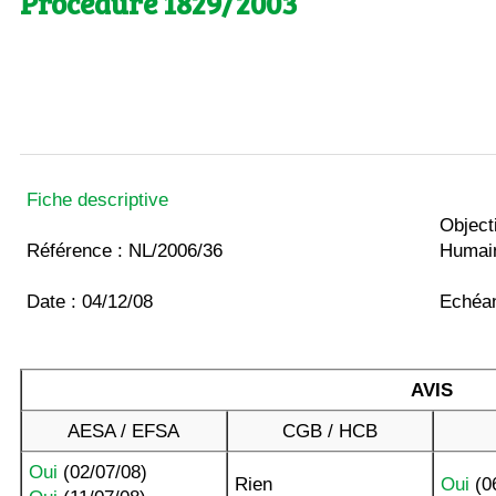
Procédure 1829/2003
Fiche descriptive
Object
Référence : NL/2006/36
Humain
Date : 04/12/08
Echéan
AVIS
AESA / EFSA
CGB / HCB
Oui
(02/07/08)
Rien
Oui
(0